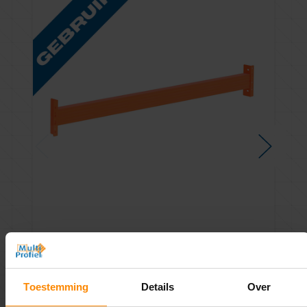
Palletstelling Liggers 3.600 mm - Gebruikt -
Restpartij - Per stuk!
€32,55
Excl. BTW
Toestemming
Details
Over
Incl. BTW
€39,39