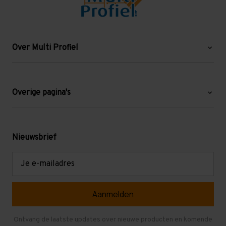
Over Multi Profiel
Over ons
Blog
Overige pagina's
Werken bij Multi Profiel
Gebruikte stellingen
Levering en afhalen
Mezzanine
Nieuwsbrief
Retouren en garantie
Verdiepingsvloeren
E-
mailadres
Referenties
Selfstorage
Veelgestelde vragen
Entresolvloer
Herroepen en Annuleren
Gebruikte entresolvloeren
Ontvang de laatste updates over nieuwe producten en komende