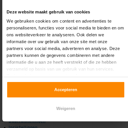
Deze website maakt gebruik van cookies
We gebruiken cookies om content en advertenties te
personaliseren, functies voor social media te bieden en om
ons websiteverkeer te analyseren. Ook delen we
WELKE STELLINGEN HEBBEN WIJ
informatie over uw gebruik van onze site met onze
ALLEMAAL?
partners voor social media, adverteren en analyse. Deze
partners kunnen de gegevens combineren met andere
In het assortiment van Multi Profiel vind je een breed
informatie die u aan ze heeft verstrekt of die ze hebben
scala aan magazijnstellingen. De belangrijkste stellingen
verzameld op basis van uw gebruik van hun services.
die wij verkopen zijn:
Druk op de knop om te accepteren!
Palletstellingen
Accepteren
Grootvakstellingen
Legbordstellingen
: van hout, verzinkt, metalsistem en
meer!
Weigeren
Draagarmstellingen
Doorrolstellingen