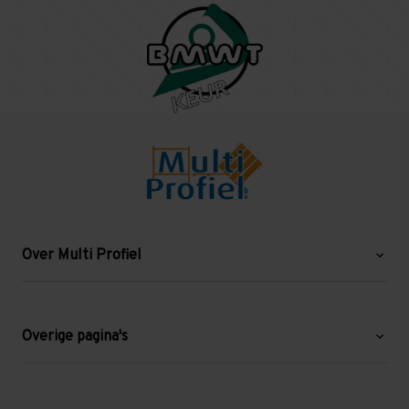
Over Multi Profiel
Over ons
Blog
Overige pagina's
Werken bij Multi Profiel
Gebruikte stellingen