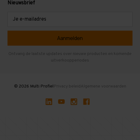
Levering en afhalen
Mezzanine
Nieuwsbrief
Retouren en garantie
Verdiepingsvloeren
E-
mailadres
Referenties
Selfstorage
Veelgestelde vragen
Entresolvloer
Herroepen en Annuleren
Gebruikte entresolvloeren
Ontvang de laatste updates over nieuwe producten en komende
uitverkoopperiodes
Stellingen kopen
© 2026 Multi Profiel
Privacy beleid
Algemene voorwaarden