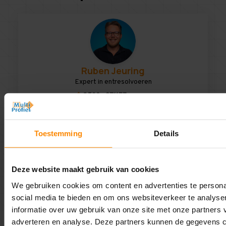
Ruben Jeuring
Expert in entresolvoeren
0592 - 371177
ruben@multiprofiel.nl
Toestemming
Details
Deze website maakt gebruik van cookies
Martin Piebes
We gebruiken cookies om content en advertenties te personal
Expert in magazijnstellingen
social media te bieden en om ons websiteverkeer te analyse
informatie over uw gebruik van onze site met onze partners 
0592 - 371177
martin@multiprofiel.nl
adverteren en analyse. Deze partners kunnen de gegevens 