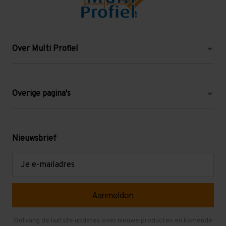
Over Multi Profiel
Over ons
Blog
Overige pagina's
Werken bij Multi Profiel
Gebruikte stellingen
Levering en afhalen
Mezzanine
Nieuwsbrief
Retouren en garantie
Verdiepingsvloeren
E-
mailadres
Referenties
Selfstorage
Veelgestelde vragen
Entresolvloer
Herroepen en Annuleren
Gebruikte entresolvloeren
Ontvang de laatste updates over nieuwe producten en komende