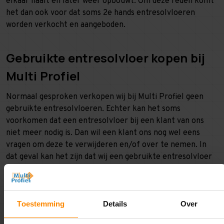
elkaar haalt en later weer opbouwt. Om deze reden komt
het dan ook voor dat soms 2e hands entresolvloeren
worden verkocht en aangeboden.
Gebruikte entresolvloer kopen bij
Multi Profiel
Normaal gesproken verkopen wij bij Multi Profiel geen
gebruikte entresolvloeren. Echter kan het soms
voorkomen dat een entresolvloer bij een klant van ons
niet meer nodig is. Dan wil een klant ons nog wel eens
vragen om deze te verwijderen en/of over te nemen. In
dat geval kan het zijn dat wij een gebruikte entresolvloer
opnieuw gaan aanbieden. Hierbij wordt dan uiteraard
duidelijk vermeld dat deze al eens gebruikt is! Hebben wij
een gebruikte entresolvloer op voorraad? Dan vind je deze
Toestemming
Details
Over
terug op deze pagina! Staat er niks? Dan is er geen
gebruikte entresolvloer over. Wil je een entresolvloer op