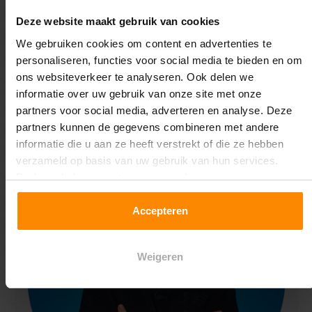
maat? Vul onze
rekentool
in en ontvang gelijk een
Deze website maakt gebruik van cookies
indicatieprijs! Vaak valt de prijs enorm mee, dan hoef je
niet eens meer te kijken naar een gebruikte vloer!
We gebruiken cookies om content en advertenties te
personaliseren, functies voor social media te bieden en om
ons websiteverkeer te analyseren. Ook delen we
informatie over uw gebruik van onze site met onze
Ruben Jeuring
partners voor social media, adverteren en analyse. Deze
Specialist in Entresolvloeren
partners kunnen de gegevens combineren met andere
informatie die u aan ze heeft verstrekt of die ze hebben
verzameld op basis van uw gebruik van hun services.
Druk op de knop om te accepteren!
Accepteren
Weigeren