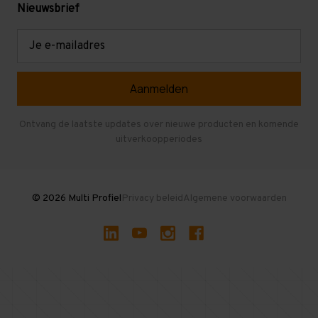
Levering en afhalen
Mezzanine
Nieuwsbrief
Retouren en garantie
Verdiepingsvloeren
E-
mailadres
Referenties
Selfstorage
Veelgestelde vragen
Entresolvloer
Herroepen en Annuleren
Gebruikte entresolvloeren
Ontvang de laatste updates over nieuwe producten en komende
uitverkoopperiodes
Stellingen kopen
© 2026 Multi Profiel
Privacy beleid
Algemene voorwaarden