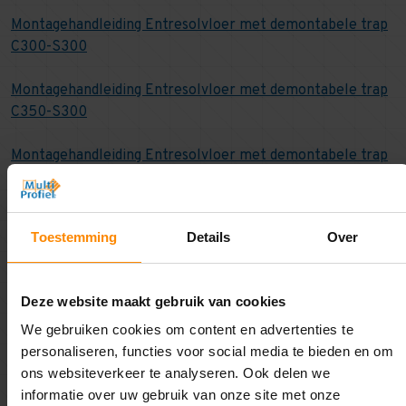
Montagehandleiding Entresolvloer met demontabele trap
C300-S300
Montagehandleiding Entresolvloer met demontabele trap
C350-S300
Montagehandleiding Entresolvloer met demontabele trap
C350-S350
Montagehandleiding Entresolvloer gelaste trap C300-
Toestemming
Details
Over
S300
Montagehandleiding Entresolvloer gelaste trap C350-
Deze website maakt gebruik van cookies
S300
We gebruiken cookies om content en advertenties te
Montagehandleiding Entresolvloer gelaste trap C350-
personaliseren, functies voor social media te bieden en om
S350
ons websiteverkeer te analyseren. Ook delen we
informatie over uw gebruik van onze site met onze