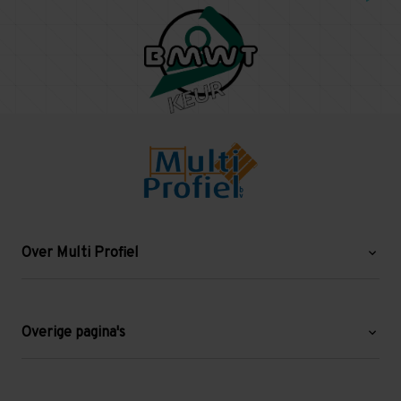
Over Multi Profiel
Over ons
Blog
Overige pagina's
Werken bij Multi Profiel
Gebruikte stellingen