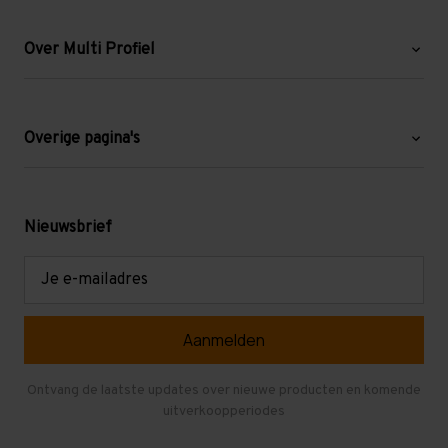
Over Multi Profiel
Over ons
Blog
Overige pagina's
Werken bij Multi Profiel
Gebruikte stellingen
Levering en afhalen
Mezzanine
Nieuwsbrief
Retouren en garantie
Verdiepingsvloeren
E-
mailadres
Referenties
Selfstorage
Veelgestelde vragen
Entresolvloer
Herroepen en Annuleren
Gebruikte entresolvloeren
Ontvang de laatste updates over nieuwe producten en komende
uitverkoopperiodes
Stellingen kopen