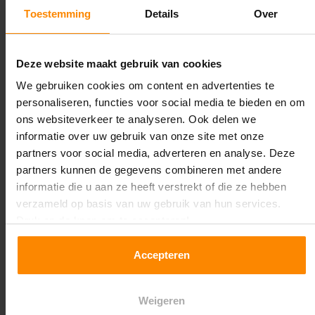
Magazijnstellingen die beschadigd raken kunnen
Toestemming
Details
Over
bovendien snel hun draagkracht verliezen, waardoor
het risico op instorting toeneemt. Met
aanrijdbeveiliging voorkom je dat er gevaarlijke
Deze website maakt gebruik van cookies
situaties ontstaan voor de medewerkers én voorkom je
We gebruiken cookies om content en advertenties te
kosten die gepaard gaan met aanrijdschade. Daarnaast
personaliseren, functies voor social media te bieden en om
blijft naleving van de relevante Arbowetgeving
ons websiteverkeer te analyseren. Ook delen we
gewaarborgd.
informatie over uw gebruik van onze site met onze
partners voor social media, adverteren en analyse. Deze
WELKE SOORTEN
partners kunnen de gegevens combineren met andere
informatie die u aan ze heeft verstrekt of die ze hebben
AANRIJDBEVEILIGING ZIJN ER
verzameld op basis van uw gebruik van hun services.
ALLEMAAL?
Druk op de knop om te accepteren!
Er zijn echt ontzettend veel soorten aanrijdbeveiliging.
Accepteren
Zo zijn er enorm specifieke en specialistische items ter
beveiliging tegen aanrijdingen. Maar er zijn ook de
meer standaard varianten die geschikt zijn voor de wat
Weigeren