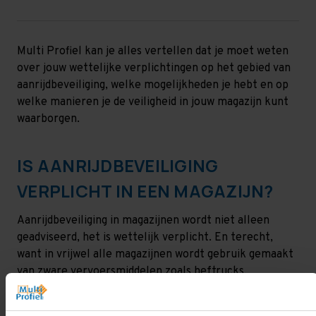
Multi Profiel kan je alles vertellen dat je moet weten
over jouw wettelijke verplichtingen op het gebied van
aanrijdbeveiliging, welke mogelijkheden je hebt en op
welke manieren je de veiligheid in jouw magazijn kunt
waarborgen.
IS AANRIJDBEVEILIGING
VERPLICHT IN EEN MAGAZIJN?
Aanrijdbeveiliging in magazijnen wordt niet alleen
geadviseerd, het is wettelijk verplicht. En terecht,
want in vrijwel alle magazijnen wordt gebruik gemaakt
van zware vervoersmiddelen zoals heftrucks,
reachtrucks en palletwagens, die zonder
aanrijdbeveiliging ernstige schade kunnen veroorzaken.