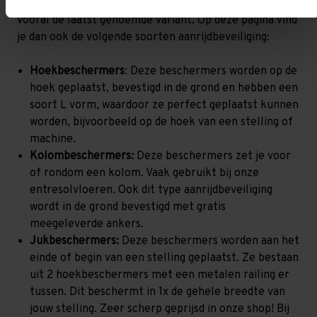
meer algemene toepassingen. In onze webshop vind je
vooral de laatst genoemde variant. Op deze pagina vind
je dan ook de volgende soorten aanrijdbeveiliging:
Hoekbeschermers
: Deze beschermers worden op de
hoek geplaatst, bevestigd in de grond en hebben een
soort L vorm, waardoor ze perfect geplaatst kunnen
worden, bijvoorbeeld op de hoek van een stelling of
machine.
Kolombeschermers:
Deze beschermers zet je voor
of rondom een kolom. Vaak gebruikt bij onze
entresolvloeren. Ook dit type aanrijdbeveiliging
wordt in de grond bevestigd met gratis
meegeleverde ankers.
Jukbeschermers:
Deze beschermers worden aan het
einde of begin van een stelling geplaatst. Ze bestaan
uit 2 hoekbeschermers met een metalen railing er
tussen. Dit beschermt in 1x de gehele breedte van
jouw stelling. Zeer scherp geprijsd in onze shop! Bij