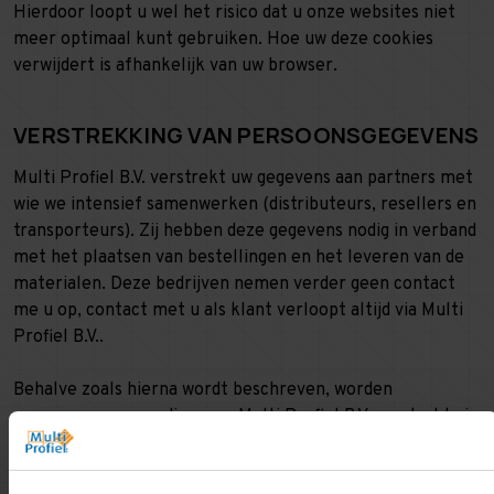
Hierdoor loopt u wel het risico dat u onze websites niet
meer optimaal kunt gebruiken. Hoe uw deze cookies
verwijdert is afhankelijk van uw browser.
VERSTREKKING VAN PERSOONSGEGEVENS
Multi Profiel B.V. verstrekt uw gegevens aan partners met
wie we intensief samenwerken (distributeurs, resellers en
transporteurs). Zij hebben deze gegevens nodig in verband
met het plaatsen van bestellingen en het leveren van de
materialen. Deze bedrijven nemen verder geen contact
me u op, contact met u als klant verloopt altijd via Multi
Profiel B.V..
Behalve zoals hierna wordt beschreven, worden
persoonsgegevens die u aan Multi Profiel B.V. verstrekt via
onze websites niet zonder uw toestemming doorgegeven
aan bedrijven buiten Multi Profiel B.V. en