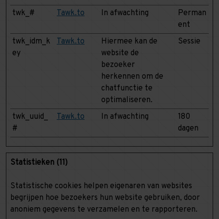
twk_#
Tawk.to
In afwachting
Perman
ent
twk_idm_k
Tawk.to
Hiermee kan de
Sessie
ey
website de
bezoeker
herkennen om de
chatfunctie te
optimaliseren.
twk_uuid_
Tawk.to
In afwachting
180
#
dagen
Statistieken (11)
Statistische cookies helpen eigenaren van websites
begrijpen hoe bezoekers hun website gebruiken, door
anoniem gegevens te verzamelen en te rapporteren.