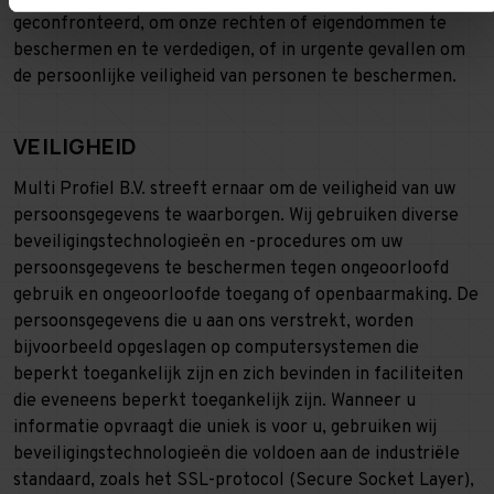
geconfronteerd, om onze rechten of eigendommen te
beschermen en te verdedigen, of in urgente gevallen om
de persoonlijke veiligheid van personen te beschermen.
VEILIGHEID
Multi Profiel B.V. streeft ernaar om de veiligheid van uw
persoonsgegevens te waarborgen. Wij gebruiken diverse
beveiligingstechnologieën en -procedures om uw
persoonsgegevens te beschermen tegen ongeoorloofd
gebruik en ongeoorloofde toegang of openbaarmaking. De
persoonsgegevens die u aan ons verstrekt, worden
bijvoorbeeld opgeslagen op computersystemen die
beperkt toegankelijk zijn en zich bevinden in faciliteiten
die eveneens beperkt toegankelijk zijn. Wanneer u
informatie opvraagt die uniek is voor u, gebruiken wij
beveiligingstechnologieën die voldoen aan de industriële
standaard, zoals het SSL-protocol (Secure Socket Layer),