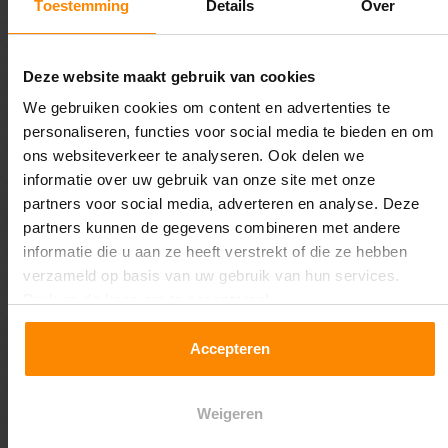
dochterondernemingen of aangesloten bedrijven.
Toestemming
Details
Over
VERSTREKKING AAN SERVICEPROVIDERS
Deze website maakt gebruik van cookies
Multi Profiel B.V. werkt samen met andere bedrijven om
We gebruiken cookies om content en advertenties te
services namens ons te leveren, zoals de hosting van
personaliseren, functies voor social media te bieden en om
websites, het verzenden van gegevens en het analyseren
ons websiteverkeer te analyseren. Ook delen we
van websites. Wij verstrekken deze bedrijven alleen de
informatie over uw gebruik van onze site met onze
elementen van uw persoonsgegevens die zij nodig hebben
partners voor social media, adverteren en analyse. Deze
om deze services te leveren. Deze bedrijven en hun
partners kunnen de gegevens combineren met andere
werknemers zijn niet bevoegd om deze persoonsgegevens
informatie die u aan ze heeft verstrekt of die ze hebben
voor andere doeleinden te gebruiken.
verzameld op basis van uw gebruik van hun services.
Druk op de knop om te accepteren!
VERSTREKKING OM ANDERE REDENEN
Accepteren
Wij kunnen persoonsgegevens verstrekken als dit volgens
de wet verplicht is of omdat wij in goed vertrouwen menen
Weigeren
dat dit noodzakelijk is om te voldoen aan wettelijke
vereisten of juridische acties waarmee wij worden