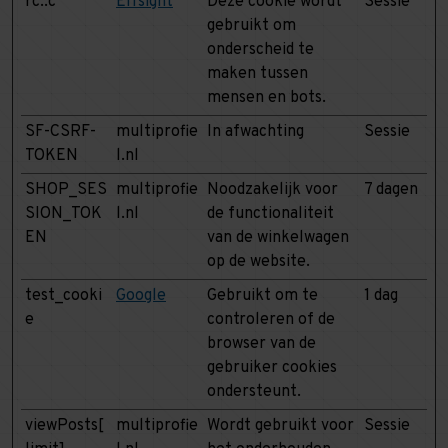
rc::c
Elfsight
Deze cookie wordt
Sessie
gebruikt om
onderscheid te
maken tussen
mensen en bots.
SF-CSRF-
multiprofie
In afwachting
Sessie
TOKEN
l.nl
SHOP_SES
multiprofie
Noodzakelijk voor
7 dagen
SION_TOK
l.nl
de functionaliteit
EN
van de winkelwagen
op de website.
test_cooki
Google
Gebruikt om te
1 dag
e
controleren of de
browser van de
gebruiker cookies
ondersteunt.
viewPosts[
multiprofie
Wordt gebruikt voor
Sessie