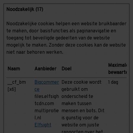
Noodzakelijk (17)
Noodzakelijke cookies helpen een website bruikbaarder
te maken, door basisfuncties als paginanavigatie en
toegang tot beveiligde gedeelten van de website
mogelijk te maken. Zonder deze cookies kan de website
niet naar behoren werken.
Maximale
Naam
Aanbieder
Doel
bewaarterm
__cf_bm
Bigcommer
Deze cookie wordt
1 dag
[x6]
ce
gebruikt om
files.elfsigh
onderscheid te
tcdn.com
maken tussen
multiprofie
mensen en bots. Dit
l.nl
is gunstig voor de
Elfsight
website om juiste
rapporten over het