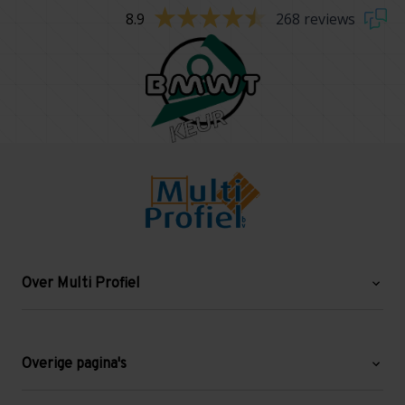
8.9
268 reviews
Over Multi Profiel
Over ons
Blog
Overige pagina's
Werken bij Multi Profiel