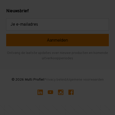
Gebruikte stellingen
Levering en afhalen
Mezzanine
Nieuwsbrief
Retouren en garantie
Verdiepingsvloeren
E-
mailadres
Referenties
Selfstorage
Veelgestelde vragen
Entresolvloer
Herroepen en Annuleren
Gebruikte entresolvloeren
Ontvang de laatste updates over nieuwe producten en komende
uitverkoopperiodes
Stellingen kopen
© 2026 Multi Profiel
Privacy beleid
Algemene voorwaarden