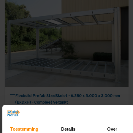
Flexbuild Prefab StaalSkelet - 6.380 x 3.000 x 3.000 mm
(BxDxH) - Compleet Verzinkt
€3.995,00
Excl. BTW
Incl. BTW
€4.833,95
Toestemming
Details
Over