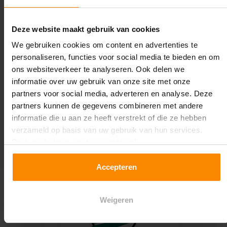
Deze website maakt gebruik van cookies
We gebruiken cookies om content en advertenties te
personaliseren, functies voor social media te bieden en om
ons websiteverkeer te analyseren. Ook delen we
informatie over uw gebruik van onze site met onze
partners voor social media, adverteren en analyse. Deze
/
8.9
10
268 reviews
partners kunnen de gegevens combineren met andere
informatie die u aan ze heeft verstrekt of die ze hebben
verzameld op basis van uw gebruik van hun services.
Druk op de knop om te accepteren!
Accepteren
8.9
268 reviews
Weigeren