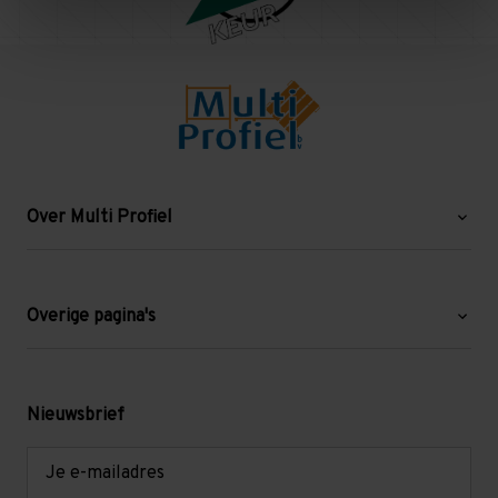
Over Multi Profiel
Over ons
Blog
Overige pagina's
Werken bij Multi Profiel
Gebruikte stellingen
Levering en afhalen
Mezzanine
Nieuwsbrief
Retouren en garantie
Verdiepingsvloeren
E-
mailadres
Referenties