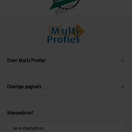
Over Multi Profiel
Over ons
Blog
Overige pagina's
Werken bij Multi Profiel
Gebruikte stellingen
Levering en afhalen
Mezzanine
Nieuwsbrief
Retouren en garantie
Verdiepingsvloeren
E-