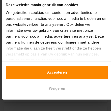
Deze website maakt gebruik van cookies
We gebruiken cookies om content en advertenties te
personaliseren, functies voor social media te bieden en om
ons websiteverkeer te analyseren. Ook delen we
informatie over uw gebruik van onze site met onze
partners voor social media, adverteren en analyse. Deze
partners kunnen de gegevens combineren met andere
informatie die u aan ze heeft verstrekt of die ze hebben
verzameld op basis van uw gebruik van hun services.
Druk op de knop om te accepteren!
Accepteren
Bakkenkast Grootvakstelling - 200 x 40 x 105 cm (HxDxB)
per sectie - 18 XL Bakken - 6 Niveaus!
Weigeren
€256,08
Excl. BTW
Incl. BTW
€309,86