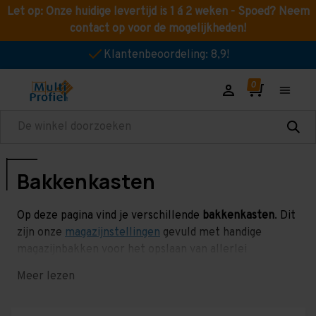
Let op: Onze huidige levertijd is 1 á 2 weken - Spoed? Neem
contact op voor de mogelijkheden!
Klantenbeoordeling: 8,9!
Zoeken
Bakkenkasten
Op deze pagina vind je verschillende
bakkenkasten
. Dit
zijn onze
magazijnstellingen
gevuld met handige
magazijnbakken voor het opslaan van allerlei
verschillende goederen! Het is ook mogelijk om hier
Meer lezen
lange rijen van samen te stellen. De bakkenkasten zijn
ideaal voor in magazijnen, werkplaatsen, kantoren,