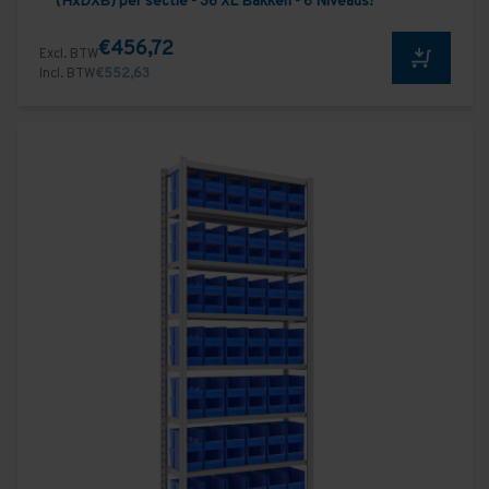
(HxDXB) per sectie - 36 XL Bakken - 6 Niveaus!
€456,72
Excl. BTW
Incl. BTW
€552,63