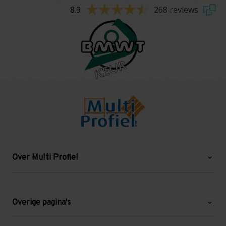
8.9
268 reviews
Over Multi Profiel
Over ons
Blog
Overige pagina's
Werken bij Multi Profiel