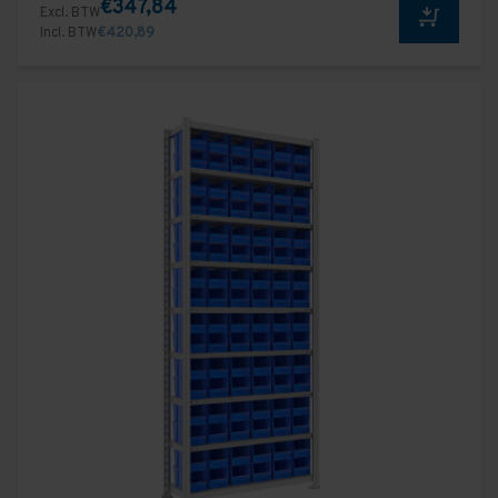
€347,84
Excl. BTW
Incl. BTW
€420,89