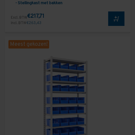
- Stellingkast met bakken
€217,71
Excl. BTW
Incl. BTW
€263,43
Meest gekozen!