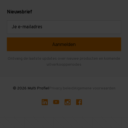
Gebruikte stellingen
Levering en afhalen
Mezzanine
Nieuwsbrief
Retouren en garantie
Verdiepingsvloeren
E-
mailadres
Referenties
Selfstorage
Veelgestelde vragen
Entresolvloer
Herroepen en Annuleren
Gebruikte entresolvloeren
Ontvang de laatste updates over nieuwe producten en komende
uitverkoopperiodes
Stellingen kopen
© 2026 Multi Profiel
Privacy beleid
Algemene voorwaarden