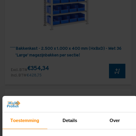
Bakkenkast - 2.500 x 1.000 x 400 mm (HxBxD) - Met 36
'Large' magazijnbakken per sectie!
€354,34
Excl. BTW
Incl. BTW
€428,75
Toestemming
Details
Over