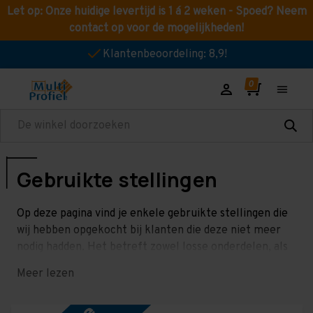
Let op: Onze huidige levertijd is 1 á 2 weken - Spoed? Neem
contact op voor de mogelijkheden!
Klantenbeoordeling: 8,9!
Zoeken
Gebruikte stellingen
Op deze pagina vind je enkele gebruikte stellingen die
wij hebben opgekocht bij klanten die deze niet meer
nodig hadden. Het betreft zowel losse onderdelen, als
partijen. De partijen kunnen gedeeltelijk of volledig
Meer lezen
gekocht worden. Met tweedehands stelllingen kun je
flink besparen!