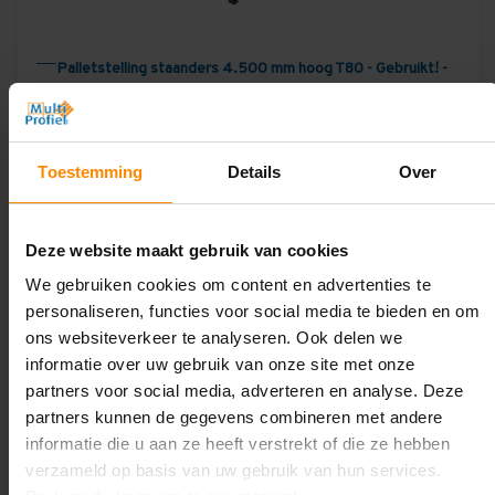
Palletstelling staanders 4.500 mm hoog T80 - Gebruikt! -
Restpartij! - Per Stuk
€76,00
Excl. BTW
Incl. BTW
€91,96
Toestemming
Details
Over
Deze website maakt gebruik van cookies
We gebruiken cookies om content en advertenties te
Wanneer wij stelling teruggestuurd krijgen, of opkopen
personaliseren, functies voor social media te bieden en om
bij een klant, dan zorgen wij er als aller eerste voor dat
ons websiteverkeer te analyseren. Ook delen we
alles goed gecontroleerd wordt op kwaliteit.
informatie over uw gebruik van onze site met onze
Beschadigde onderdelen gaan wij uiteraard niet
partners voor social media, adverteren en analyse. Deze
opnieuw versturen! Wel kan het zo zijn dat de
partners kunnen de gegevens combineren met andere
materialen hier en daar wat krasjes hebben door het
informatie die u aan ze heeft verstrekt of die ze hebben
transport en gebruik bij de vorige gebruiker. Wanneer
verzameld op basis van uw gebruik van hun services.
dit geen probleem is voor jou als gebruiker, kunnen