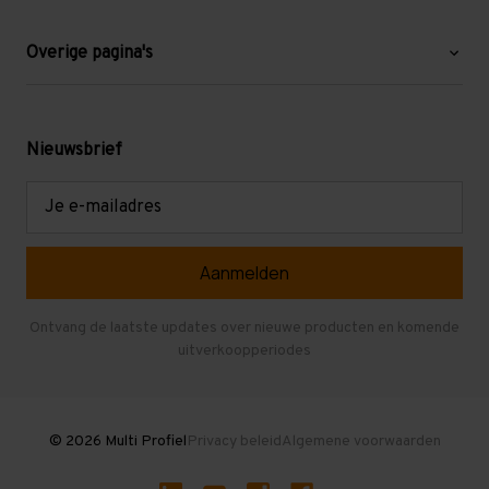
Over ons
Blog
Overige pagina's
Werken bij Multi Profiel
Gebruikte stellingen
Levering en afhalen
Mezzanine
Nieuwsbrief
Retouren en garantie
Verdiepingsvloeren
E-
mailadres
Referenties
Selfstorage
Veelgestelde vragen
Entresolvloer
Herroepen en Annuleren
Gebruikte entresolvloeren
Ontvang de laatste updates over nieuwe producten en komende
uitverkoopperiodes
Stellingen kopen
© 2026 Multi Profiel
Privacy beleid
Algemene voorwaarden