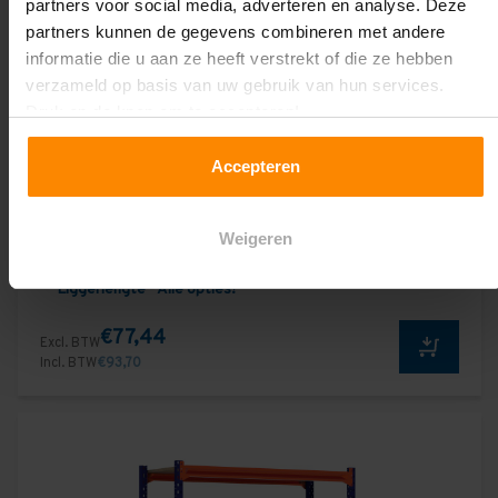
partners voor social media, adverteren en analyse. Deze
partners kunnen de gegevens combineren met andere
informatie die u aan ze heeft verstrekt of die ze hebben
verzameld op basis van uw gebruik van hun services.
Druk op de knop om te accepteren!
Accepteren
Weigeren
Grootvakstelling GALVA - Per sectie - 1.350 mm
Liggerlengte - Alle opties!
€77,44
Excl. BTW
Incl. BTW
€93,70