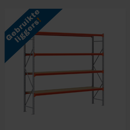
Wanneer je een gewenste sectie aanklikt, bepaal je
zelf of je een beginsectie of aanbouwsectie wilt en
hoeveel verdiepingen er in moeten komen!