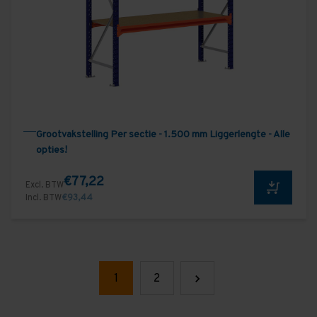
Grootvakstelling Per sectie - 1.500 mm Liggerlengte - Alle
opties!
€77,22
Excl. BTW
Incl. BTW
€93,44
1
2