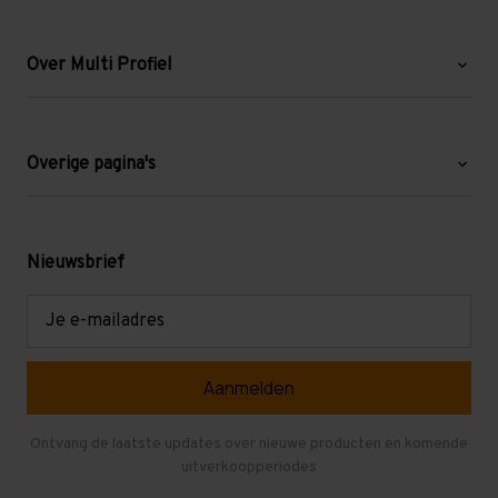
Over Multi Profiel
Over ons
Blog
Overige pagina's
Werken bij Multi Profiel
Gebruikte stellingen
Levering en afhalen
Mezzanine
Nieuwsbrief
Retouren en garantie
Verdiepingsvloeren
E-
mailadres
Referenties
Selfstorage
Veelgestelde vragen
Entresolvloer
Herroepen en Annuleren
Gebruikte entresolvloeren
Ontvang de laatste updates over nieuwe producten en komende
uitverkoopperiodes
Stellingen kopen