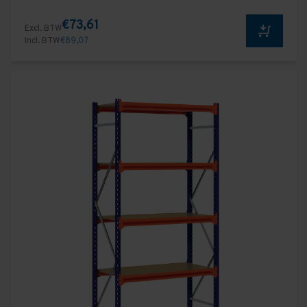
€73,61
Excl. BTW
Incl. BTW
€89,07