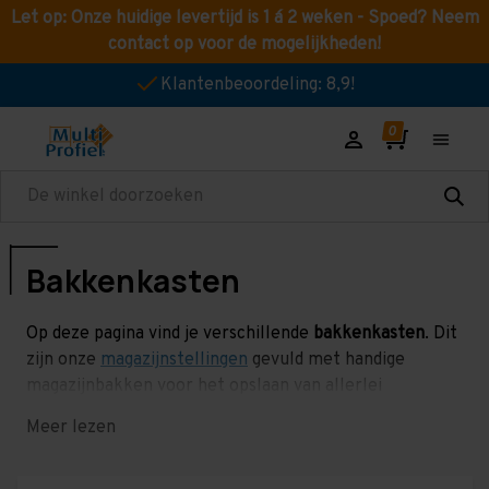
Let op: Onze huidige levertijd is 1 á 2 weken - Spoed? Neem
contact op voor de mogelijkheden!
Klantenbeoordeling: 8,9!
Zoeken
Bakkenkasten
Op deze pagina vind je verschillende
bakkenkasten
. Dit
zijn onze
magazijnstellingen
gevuld met handige
magazijnbakken voor het opslaan van allerlei
verschillende goederen! Het is ook mogelijk om hier
Meer lezen
lange rijen van samen te stellen. De bakkenkasten zijn
ideaal voor in magazijnen, werkplaatsen, kantoren,