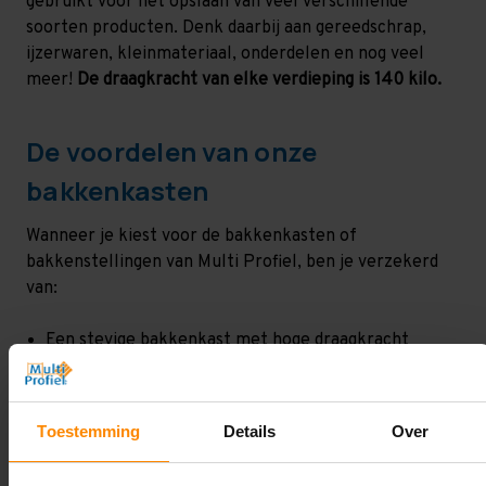
gebruikt voor het opslaan van veel verschillende
soorten producten. Denk daarbij aan gereedschrap,
ijzerwaren, kleinmateriaal, onderdelen en nog veel
meer!
De draagkracht van elke verdieping is 140 kilo.
De voordelen van onze
bakkenkasten
Wanneer je kiest voor de bakkenkasten of
bakkenstellingen van Multi Profiel, ben je verzekerd
van:
Een stevige bakkenkast met hoge draagkracht
Maximale benutting van je ruimte
De mogelijkheid om altijd verder uit te breiden
Flexibiliteit
Toestemming
Details
Over
De hoogste kwaliteit voor een uitzonderlijk lage
prijs!