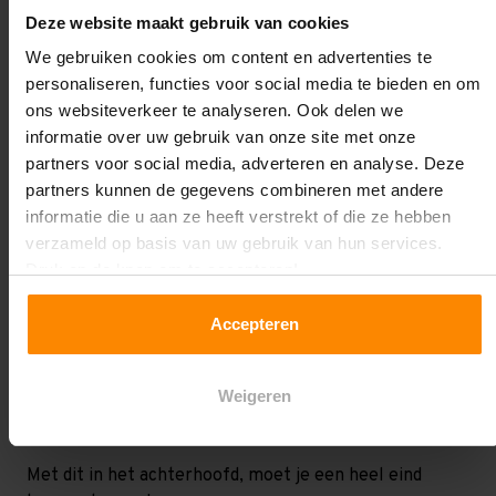
Deze website maakt gebruik van cookies
Zelf combinaties maken
We gebruiken cookies om content en advertenties te
personaliseren, functies voor social media te bieden en om
Is het nou lastig om de ideale stelling samen te stellen
ons websiteverkeer te analyseren. Ook delen we
met verschillende afmetingen van bakken? Wij kunnen
informatie over uw gebruik van onze site met onze
je daar uiteraard ook bij helpen. Neem gerust contact
partners voor social media, adverteren en analyse. Deze
op met één van onze stelling-experts! Zij helpen je
partners kunnen de gegevens combineren met andere
graag met het slim en efficient samenstelling van
informatie die u aan ze heeft verstrekt of die ze hebben
bakkenkasten en bakkenstellingen. Houdt bij het
verzameld op basis van uw gebruik van hun services.
samenstellen altijd rekening met de volgende
Druk op de knop om te accepteren!
factoren:
Accepteren
Ruimte voor in- en uitpakken van goederen
Het gewicht van de goederen die je op gaat slaan
De afmetingen van de goederen en bakken
Weigeren
De mogelijkheid om
magazijnbakken
te stapelen
Met dit in het achterhoofd, moet je een heel eind