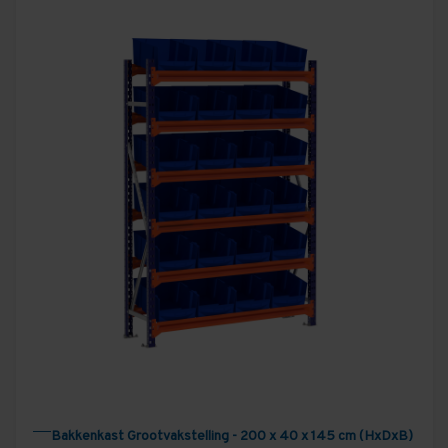
opberghokken en nog veel meer. Zowel thuis, als op de
zaak!
Bekijk hieronder alle standaard combinaties van
bakkenkasten – klik op een product om direct jouw
ideale opstelling samen te stellen.
Bakkenkast Grootvakstelling - 200 x 40 x 145 cm (HxDxB)