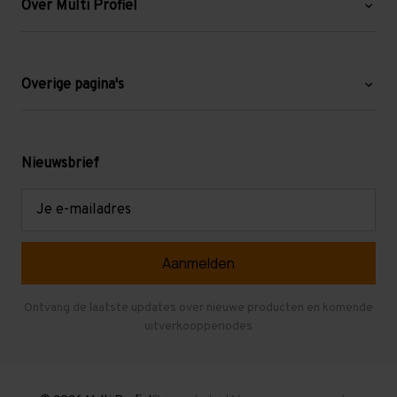
Over Multi Profiel
Over ons
Blog
Overige pagina's
Werken bij Multi Profiel
Gebruikte stellingen
Levering en afhalen
Mezzanine
Nieuwsbrief
Retouren en garantie
Verdiepingsvloeren
E-
mailadres
Referenties
Selfstorage
Veelgestelde vragen
Entresolvloer
Herroepen en Annuleren
Gebruikte entresolvloeren
Ontvang de laatste updates over nieuwe producten en komende
uitverkoopperiodes
Stellingen kopen