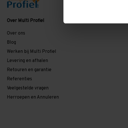
Over Multi Profiel
Over ons
Blog
Werken bij Multi Profiel
Levering en afhalen
Retouren en garantie
Referenties
Veelgestelde vragen
Herroepen en Annuleren