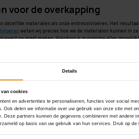
en voor de overkapping
 dezelfde materialen als onze entresolvloeren. Het resultaat
lvloeren
weten wij precies hoe we de materialen kunnen in ze
wij exact op maat maken. Hierdoor is in principe alles mogeli
Details
 van cookies
ent en advertenties te personaliseren, functies voor social me
. Ook delen we informatie over uw gebruik van onze site met on
e. Deze partners kunnen de gegevens combineren met andere inf
erzameld op basis van uw gebruik van hun services. Druk op de