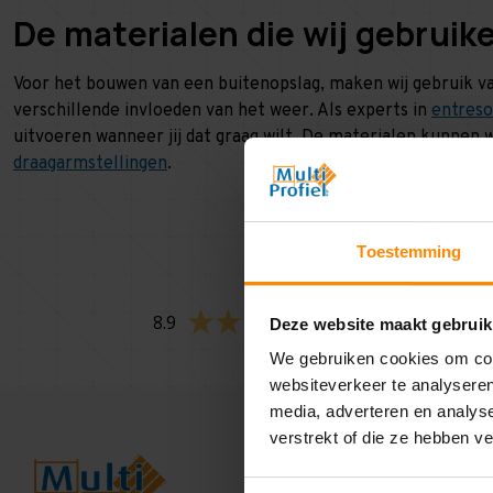
De materialen die wij gebruik
Voor het bouwen van een buitenopslag, maken wij gebruik van
verschillende invloeden van het weer. Als experts in
entreso
uitvoeren wanneer jij dat graag wilt. De materialen kunnen 
draagarmstellingen
.
Toestemming
8.9
268 reviews
Deze website maakt gebruik
We gebruiken cookies om cont
websiteverkeer te analyseren
media, adverteren en analys
verstrekt of die ze hebben v