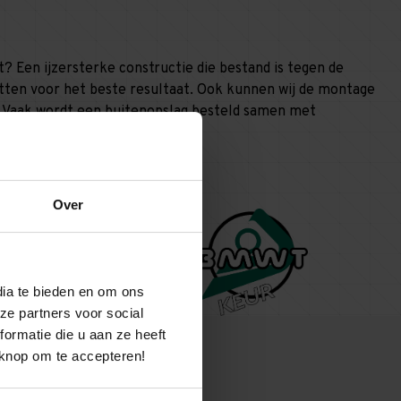
? Een ijzersterke constructie die bestand is tegen de
tten voor het beste resultaat. Ook kunnen wij de montage
jk! Vaak wordt een buitenopslag besteld samen met
Over
dia te bieden en om ons
ze partners voor social
ormatie die u aan ze heeft
 knop om te accepteren!