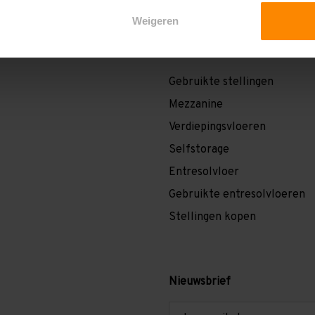
Weigeren
Overige pagina's
Gebruikte stellingen
Mezzanine
Verdiepingsvloeren
Selfstorage
Entresolvloer
Gebruikte entresolvloeren
Stellingen kopen
Nieuwsbrief
E-