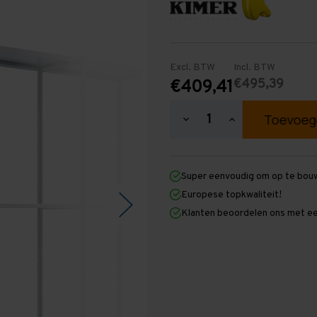
Excl. BTW
Incl. BTW
€495,39
€409,41
Hoeveelheid
Hoeveelheid
verlagen
verhogen
van
van
Easy
Easy
Rack
Rack
Super eenvoudig om op te bou
Legbordstelling
Legbordstelling
2.500
2.500
Europese topkwaliteit!
mm
mm
Klanten beoordelen ons met ee
x
x
5.000
5.000
mm
mm
x
x
500
500
mm
mm
(HxLxD)
(HxLxD)
-
-
3
3