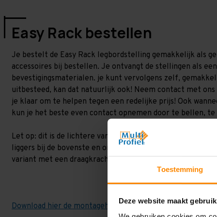
Easy Rack bestellen
Je bestelt de Easy Rack legbordstelling gemakkelijk als geh
accessoires bij bestellen. Je ontvangt de stellingen als e
bevestigingsmaterialen. je kunt vervolgens zelf, gemakkeli
uitbesteed, kan dat natuurlijk ook! Neem contact met on
je klaar om te helpen tegen een redelijke prijs! Ook wannee
kun je het beste even contact opnemen door te bellen, te 
Let op: dit is de lichtere variant met een draagvermogen to
liggers bij de bovenste en onderste liggerniveau. De overige 
variant met een draagkracht van 200 kilo.
Toestemming
Deze website maakt gebruik
Download hier de montagehandleiding!
We gebruiken cookies om cont