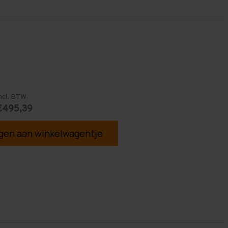
ncl. BTW
€495,39
en aan winkelwagentje