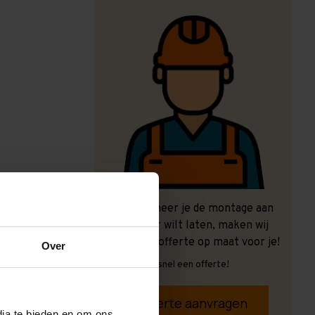
Ook wanneer je de montage aan
ons over wilt laten, maken wij
graag een offerte op maat voor je!
Over
Vrijblijvend, snel een offerte!
Offerte aanvragen
dia te bieden en om ons