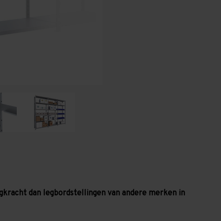
legbordniveaus
legbordniveaus
-
-
130
130
kg
kg
gkracht dan legbordstellingen van andere merken in