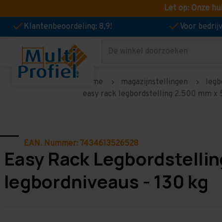
Let op: Onze hu
Klantenbeoordeling: 8,9!
Voor bedri
Zoeken
home
magazijnstellingen
legb
easy rack legbordstelling 2.500 mm x 
EAN. Nummer: 7434613526528
Easy Rack Legbordstelli
legbordniveaus - 130 kg