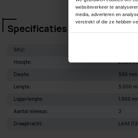
websiteverkeer te analyseren
media, adverteren en analys
verstrekt of die ze hebben v
Specificaties
SKU:
ER2550
Hoogte:
2.500 
Diepte:
500 mm
Lengte:
5.000 
Liggerlengte:
1.000 m
Aantal niveaus:
3
Draagkracht:
Licht (1