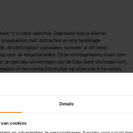
ele rij in onze webshop. Daarnaast kun je allerlei
en bouwpakket met instructies en alle benodigde
jk, de stellingkast opbouwen. wanneer je dit liever
s op voor de mogelijkheden. Onze montageteams staan voor
r je speciale uitvoeringen van de Easy Rack stellingen wilt,
mailen of het contactformulier op onze site in te vullen.
t 130 kilo. Er zitten bij deze varianten alleen versterkende
liggers zijn niet extra versterkt, zoals bij de sterke
Details
 van cookies
ent en advertenties te personaliseren, functies voor social me