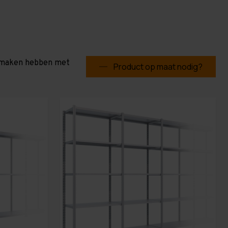
te maken hebben met
Product op maat nodig?