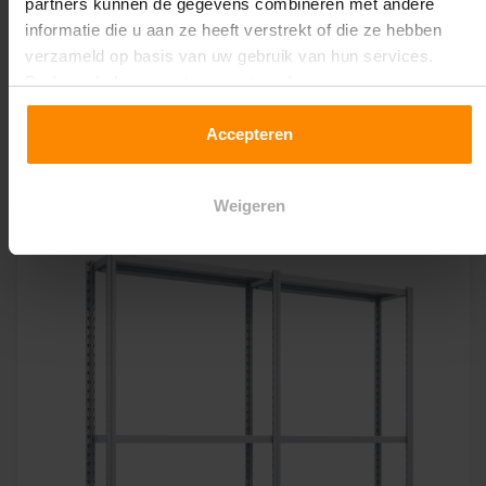
partners kunnen de gegevens combineren met andere
informatie die u aan ze heeft verstrekt of die ze hebben
verzameld op basis van uw gebruik van hun services.
Easy Rack Legbordstelling 2.500 mm x 1.000 mm x 400
Druk op de knop om te accepteren!
mm (HxLxD) - 6 legbordniveaus - 200 kg
Accepteren
€142,51
Excl. BTW
Incl. BTW
€172,44
Weigeren