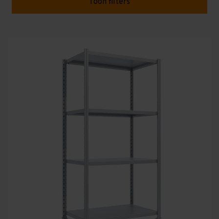
legbordstellingen in dezelfde of net hogere
Toon filters
prijsklassen. De liggers van Easy Rack stellingen zijn
altijd in hoogte te verstellen en worden daarom
gebruikt voor allerlei toepassingen. Voorbeelden zijn:
winkelstellingen,
magazijnstellingen
, kantoorkasten,
archiefkasten en nog veel meer! Multi Profiel is de
officiele importeur van Easy Rack stellingen in
Nederland en België.
Bij Easy Rack Legbordstellingen, zijn GEEN kruischoren
nodig!