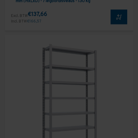
mm (HxLxD) - 7 legbordniveaus - 130 kg
€137,66
Excl. BTW
Incl. BTW
€166,57