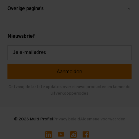
Blog
Overige pagina's
Werken bij Multi Profiel
Gebruikte stellingen
Levering en afhalen
Mezzanine
Nieuwsbrief
Retouren en garantie
Verdiepingsvloeren
E-
mailadres
Referenties
Selfstorage
Veelgestelde vragen
Entresolvloer
Herroepen en Annuleren
Gebruikte entresolvloeren
Ontvang de laatste updates over nieuwe producten en komende
uitverkoopperiodes
Stellingen kopen
© 2026 Multi Profiel
Privacy beleid
Algemene voorwaarden