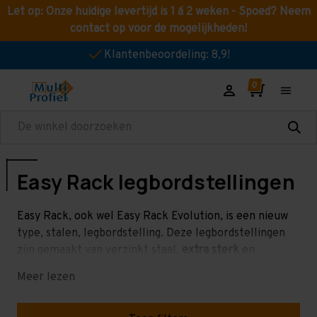
Let op: Onze huidige levertijd is 1 á 2 weken - Spoed? Neem
contact op voor de mogelijkheden!
Klantenbeoordeling: 8,9!
Zoeken
Easy Rack legbordstellingen
Easy Rack, ook wel Easy Rack Evolution, is een nieuw
type, stalen, legbordstelling. Deze legbordstellingen
zijn gemaakt van verzinkt staal,
extra sterk
en
maximaal te personaliseren. Easy Rack
Meer lezen
legbordstellingen zijn
gemakkelijk op en af te bouwen
,
sterk en hebben een mooiere uitstraling dan andere