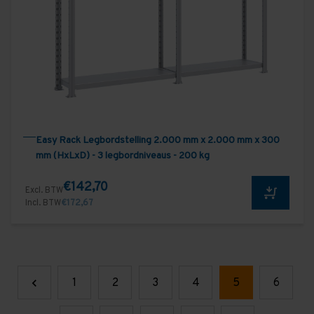
Easy Rack Legbordstelling 2.000 mm x 2.000 mm x 300
mm (HxLxD) - 3 legbordniveaus - 200 kg
€142,70
Excl. BTW
Incl. BTW
€172,67
1
2
3
4
5
6