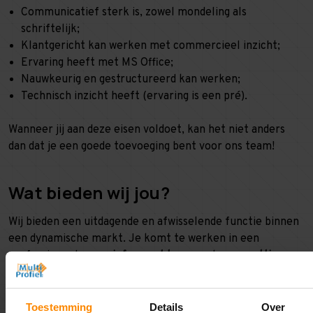
Communicatief sterk is, zowel mondeling als
schriftelijk;
Klantgericht kan werken met commercieel inzicht;
Ervaring heeft met MS Office;
Nauwkeurig en gestructureerd kan werken;
Technisch inzicht heeft (ervaring is een pré).
Wanneer jij aan deze eisen voldoet, kan het niet anders
dan dat je een goede toevoeging bent voor ons team!
Wat bieden wij jou?
Wij bieden een uitdagende en afwisselende functie binnen
een dynamische markt. Je komt te werken in een
professioneel, maar
informeel team
met een
prettige
werksfeer
. Ons kantoor is centraal gelegen in Assen en je
wordt onderdeel van een klein en hecht salesteam.
Toestemming
Details
Over