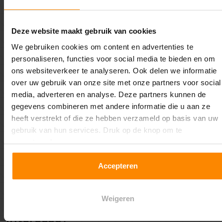
Naast een
salaris van €2.000 tot €3.200 per maand
,
afhankelijk van ervaring en opleiding, bieden wij
uitstekende secundaire arbeidsvoorwaarden zoals:
Deze website maakt gebruik van cookies
We gebruiken cookies om content en advertenties te
Vakantiegeld en extra vakantiedagen;
personaliseren, functies voor social media te bieden en om
Pensioenregeling;
ons websiteverkeer te analyseren. Ook delen we informatie
Personeelskorting;
over uw gebruik van onze site met onze partners voor social
Reiskostenvergoeding;
media, adverteren en analyse. Deze partners kunnen de
Bedrijfsfeesten en een jaarlijks kerstpakket;
gegevens combineren met andere informatie die u aan ze
Vrijdagmiddagborrels met collega’s.
heeft verstrekt of die ze hebben verzameld op basis van uw
gebruik van hun services. Druk op de knop om te
Je krijgt alle ruimte voor persoonlijke en professionele
accepteren!
ontwikkeling, met de mogelijkheid om mee te denken
over de toekomst van het bedrijf. Deze fulltime functie
Accepteren
biedt uitzicht op een vast contract en biedt volop kansen
voor zelfstandigheid en eigen initiatief.
Weigeren
Interesse?