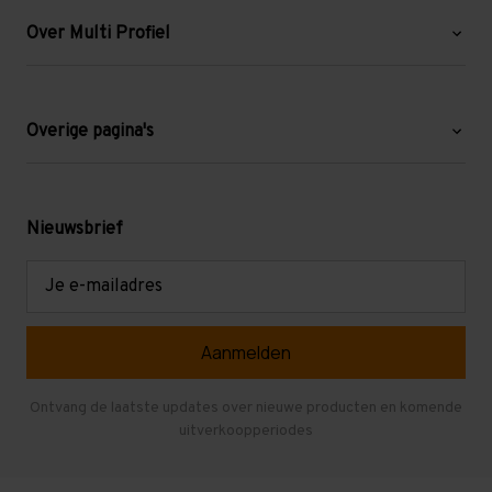
Over Multi Profiel
Over ons
Blog
Overige pagina's
Werken bij Multi Profiel
Gebruikte stellingen
Levering en afhalen
Mezzanine
Nieuwsbrief
Retouren en garantie
Verdiepingsvloeren
E-
mailadres
Referenties
Selfstorage
Veelgestelde vragen
Entresolvloer
Herroepen en Annuleren
Gebruikte entresolvloeren
Ontvang de laatste updates over nieuwe producten en komende
uitverkoopperiodes
Stellingen kopen