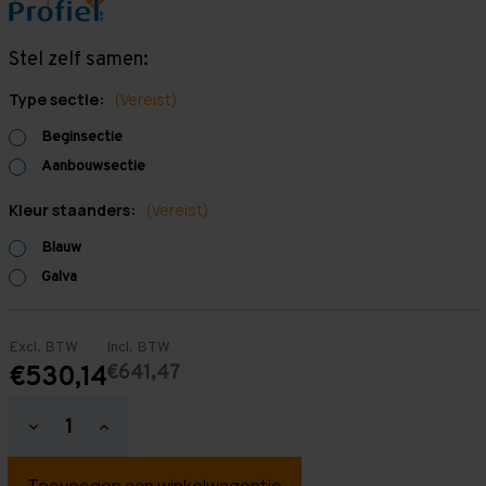
Stel zelf samen:
Type sectie:
(Vereist)
Beginsectie
Aanbouwsectie
Kleur staanders:
(Vereist)
Blauw
Galva
Excl. BTW
Incl. BTW
€641,47
€530,14
Hoeveelheid
Hoeveelheid
verlagen
verhogen
van
van