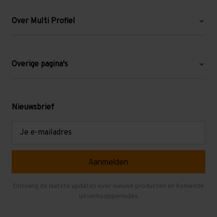
Over Multi Profiel
Over ons
Blog
Overige pagina's
Werken bij Multi Profiel
Gebruikte stellingen
Levering en afhalen
Mezzanine
Nieuwsbrief
Retouren en garantie
Verdiepingsvloeren
E-
mailadres
Referenties
Selfstorage
Veelgestelde vragen
Entresolvloer
Herroepen en Annuleren
Gebruikte entresolvloeren
Ontvang de laatste updates over nieuwe producten en komende
uitverkoopperiodes
Stellingen kopen