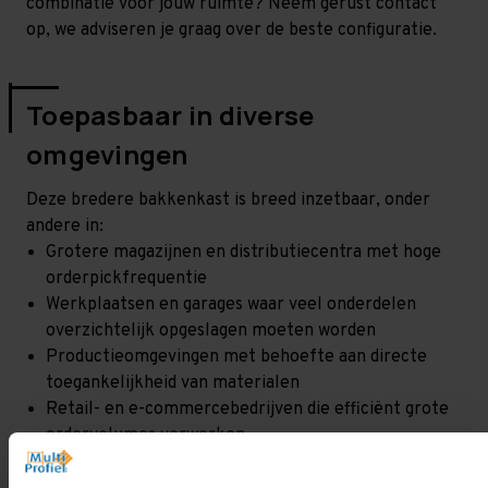
combinatie voor jouw ruimte? Neem gerust contact
op, we adviseren je graag over de beste configuratie.
Toepasbaar in diverse
omgevingen
Deze bredere bakkenkast is breed inzetbaar, onder
andere in:
Grotere magazijnen en distributiecentra met hoge
orderpickfrequentie
Werkplaatsen en garages waar veel onderdelen
overzichtelijk opgeslagen moeten worden
Productieomgevingen met behoefte aan directe
toegankelijkheid van materialen
Retail- en e-commercebedrijven die efficiënt grote
ordervolumes verwerken
Situaties waarin direct inzetbare, kant-en-klare