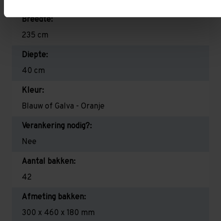
200 cm
Breedte:
235 cm
Diepte:
40 cm
Kleur:
Blauw of Galva - Oranje
Verankering nodig?:
Nee
Aantal bakken:
42
Afmeting bakken:
300 x 460 x 180 mm