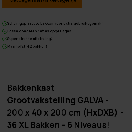
Bakkenkast
Bakkenkast
Grootvakstelling
Grootvakstelling
-
-
200
200
x
x
40
40
Schuin geplaatste bakken voor extra gebruiksgemak!
x
x
Losse goederen netjes opgeslagen!
235
235
cm
cm
Super strakke uitstraling!
(HxDxB)
(HxDxB)
Maarliefst 42 bakken!
per
per
sectie
sectie
-
-
42
42
XL
XL
Bakken
Bakken
Bakkenkast
Grootvakstelling GALVA -
200 x 40 x 200 cm (HxDXB) -
36 XL Bakken - 6 Niveaus!