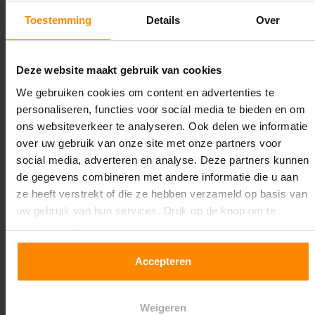
opslag gewenst is
Toestemming
Details
Over
Alle onderdelen, inclusief de 42 XL magazijnbakken,
worden compleet geleverd. De montage verloopt
eenvoudig en vereist geen speciaal gereedschap, zodat
Deze website maakt gebruik van cookies
de stelling snel operationeel is.
We gebruiken cookies om content en advertenties te
personaliseren, functies voor social media te bieden en om
Wil je een andere breedte, indeling of uitbreiding?
ons websiteverkeer te analyseren. Ook delen we informatie
Neem contact met ons op en we denken graag mee
over uw gebruik van onze site met onze partners voor
over een configuratie die perfect aansluit op jouw
social media, adverteren en analyse. Deze partners kunnen
situatie.
de gegevens combineren met andere informatie die u aan
ze heeft verstrekt of die ze hebben verzameld op basis van
uw gebruik van hun services. Druk op de knop om te
accepteren!
Specificaties
Accepteren
Hoogte:
Weigeren