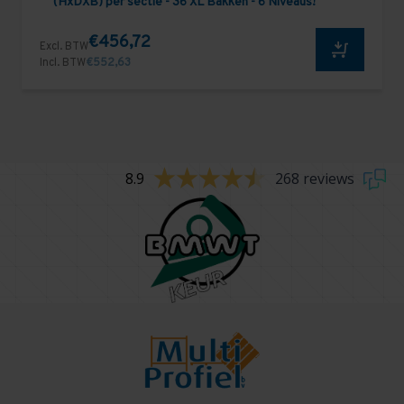
(HxDXB) per sectie - 36 XL Bakken - 6 Niveaus!
€456,72
Excl. BTW
Incl. BTW
€552,63
8.9
268 reviews