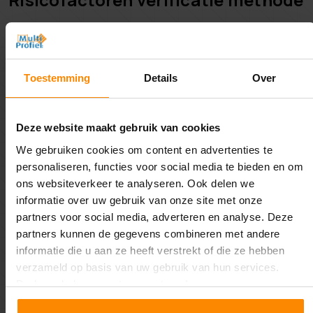
Verder is het van belang dat u voor plaatsing van de
stellingen, de vragenlijst van de BMWT invult ter
verificatie van de risicofactoren. Aan de hand van de lijst
Toestemming
Details
Over
krijgt u 2 scores. Deze scores dienen niet hoger dan 1 te
zijn. Wanneer dit wel het geval is, dient de situatie
verbeterd te worden in het magazijn. U kunt de
Deze website maakt gebruik van cookies
risicofactoren verificatie methode van de BMWT invullen
via de onderstaande link.
We gebruiken cookies om content en advertenties te
personaliseren, functies voor social media te bieden en om
Vragenlijst risicofactoren verificatie
ons websiteverkeer te analyseren. Ook delen we
informatie over uw gebruik van onze site met onze
partners voor social media, adverteren en analyse. Deze
Palletstellingen laten keuren
partners kunnen de gegevens combineren met andere
(verplicht)
informatie die u aan ze heeft verstrekt of die ze hebben
verzameld op basis van uw gebruik van hun services.
Het is verplicht op uw palletstellingen te laten keuren.
Druk op de knop om te accepteren!
Wij zijn wettelijk gemachtigd om dit te doen voor u. Wij