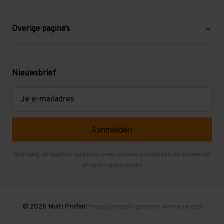
Over ons
Blog
Overige pagina's
Werken bij Multi Profiel
Gebruikte stellingen
Levering en afhalen
Mezzanine
Nieuwsbrief
Retouren en garantie
Verdiepingsvloeren
E-
mailadres
Referenties
Selfstorage
Veelgestelde vragen
Entresolvloer
Herroepen en Annuleren
Gebruikte entresolvloeren
Ontvang de laatste updates over nieuwe producten en komende
uitverkoopperiodes
Stellingen kopen
© 2026 Multi Profiel
Privacy beleid
Algemene voorwaarden