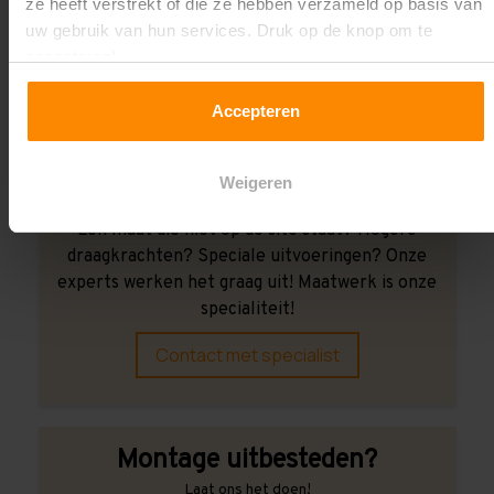
ze heeft verstrekt of die ze hebben verzameld op basis van
Wij kunnen je helpen!
uw gebruik van hun services. Druk op de knop om te
accepteren!
Accepteren
Weigeren
Een maat die niet op de site staat? Hogere
draagkrachten? Speciale uitvoeringen? Onze
experts werken het graag uit! Maatwerk is onze
specialiteit!
Contact met specialist
Montage uitbesteden?
Laat ons het doen!