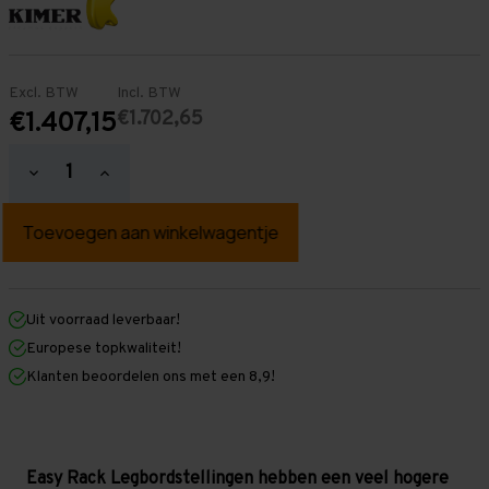
Excl. BTW
Incl. BTW
€1.702,65
€1.407,15
Hoeveelheid
Hoeveelheid
verlagen
verhogen
van
van
Easy
Easy
Rack
Rack
Legbordstelling
Legbordstelling
2.000
2.000
mm
mm
x
x
Uit voorraad leverbaar!
10.000
10.000
Europese topkwaliteit!
mm
mm
x
x
Klanten beoordelen ons met een 8,9!
600
600
mm
mm
(HxLxD)
(HxLxD)
-
-
6
6
legbordniveaus
legbordniveaus
Easy Rack Legbordstellingen hebben een veel hogere