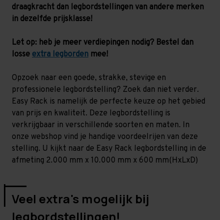
-
-
draagkracht dan legbordstellingen van andere merken
130
130
kg
kg
in dezelfde prijsklasse!
Let op: heb je meer verdiepingen nodig? Bestel dan
losse
extra legborden
mee!
Opzoek naar een goede, strakke, stevige en
professionele legbordstelling? Zoek dan niet verder.
Easy Rack is namelijk de perfecte keuze op het gebied
van prijs en kwaliteit. Deze legbordstelling is
verkrijgbaar in verschillende soorten en maten. In
onze webshop vind je handige voordeelrijen van deze
stelling. U kijkt naar de Easy Rack legbordstelling in de
afmeting 2.000 mm x 10.000 mm x 600 mm(HxLxD)
Veel extra's mogelijk bij
legbordstellingen!