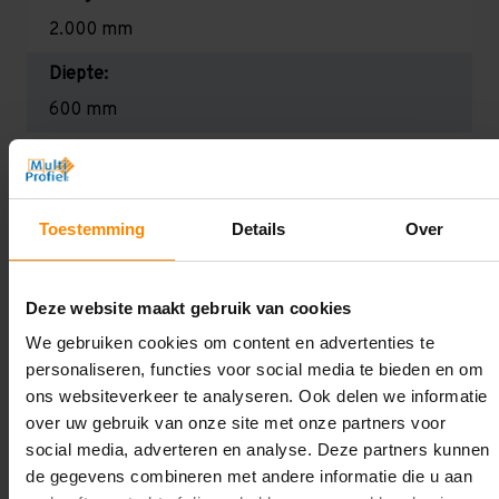
2.000 mm
Diepte:
600 mm
Lengte:
10.000 mm
Toestemming
Details
Over
Liggerlengte:
1.000 mm
Deze website maakt gebruik van cookies
Aantal niveaus:
We gebruiken cookies om content en advertenties te
6
personaliseren, functies voor social media te bieden en om
Draagkracht:
ons websiteverkeer te analyseren. Ook delen we informatie
over uw gebruik van onze site met onze partners voor
Licht (130 kg per legbord)
social media, adverteren en analyse. Deze partners kunnen
de gegevens combineren met andere informatie die u aan
Oplossing op maat nodig?