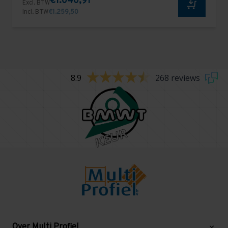
€1.040,91
Excl. BTW
Incl. BTW
€1.259,50
8.9
268 reviews
Over Multi Profiel