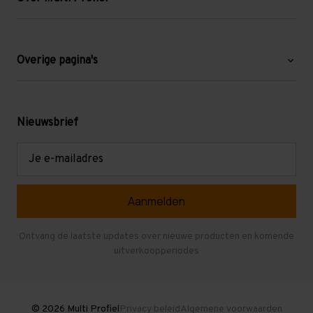
Over ons
Blog
Overige pagina's
Werken bij Multi Profiel
Gebruikte stellingen
Levering en afhalen
Mezzanine
Nieuwsbrief
Retouren en garantie
Verdiepingsvloeren
E-
mailadres
Referenties
Selfstorage
Veelgestelde vragen
Entresolvloer
Herroepen en Annuleren
Gebruikte entresolvloeren
Ontvang de laatste updates over nieuwe producten en komende
uitverkoopperiodes
Stellingen kopen
© 2026 Multi Profiel
Privacy beleid
Algemene voorwaarden