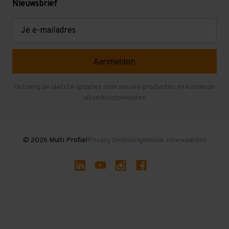
Mezzanine
Nieuwsbrief
Retouren en garantie
Verdiepingsvloeren
E-
mailadres
Referenties
Selfstorage
Veelgestelde vragen
Entresolvloer
Herroepen en Annuleren
Gebruikte entresolvloeren
Ontvang de laatste updates over nieuwe producten en komende
uitverkoopperiodes
Stellingen kopen
© 2026 Multi Profiel
Privacy beleid
Algemene voorwaarden