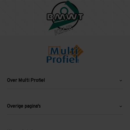
Over Multi Profiel
Over ons
Blog
Overige pagina's
Werken bij Multi Profiel
Gebruikte stellingen
Levering en afhalen