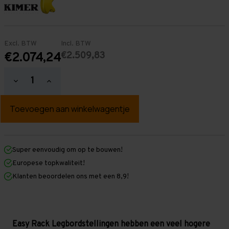
Excl. BTW
Incl. BTW
€2.509,83
€2.074,24
Hoeveelheid
Hoeveelheid
verlagen
verhogen
van
van
Easy
Easy
Rack
Rack
Legbordstelling
Legbordstelling
2.000
2.000
mm
mm
x
x
Super eenvoudig om op te bouwen!
13.000
13.000
Europese topkwaliteit!
mm
mm
x
x
Klanten beoordelen ons met een 8,9!
500
500
mm
mm
(HxLxD)
(HxLxD)
-
-
7
7
legbordniveaus
legbordniveaus
Easy Rack Legbordstellingen hebben een veel hogere