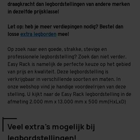
-
-
draagkracht dan legbordstellingen van andere merken
200
200
kg
kg
in dezelfde prijsklasse!
Let op: heb je meer verdiepingen nodig? Bestel dan
losse
extra legborden
mee!
Op zoek naar een goede, strakke, stevige en
professionele legbordstelling? Zoek dan niet verder.
Easy Rack is namelijk de perfecte keuze op het gebied
van prijs en kwaliteit. Deze legbordstelling is
verkrijgbaar in verschillende soorten en maten. In
onze webshop vind je handige voordeelrijen van deze
stelling. U kijkt naar de Easy Rack legbordstelling in de
afmeting 2.000 mm x 13.000 mm x 500 mm(HxLxD)
Veel extra's mogelijk bij
legbordstellingen!