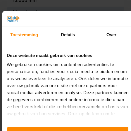
13.000 mm
Liggerlengte:
1.000 mm
Aantal niveaus:
Toestemming
Details
Over
7
Draagkracht:
Deze website maakt gebruik van cookies
Zwaar (200 kg per legbord)
We gebruiken cookies om content en advertenties te
personaliseren, functies voor social media te bieden en om
Oplossing op maat nodig?
ons websiteverkeer te analyseren. Ook delen we informatie
over uw gebruik van onze site met onze partners voor
Wij kunnen je helpen!
social media, adverteren en analyse. Deze partners kunnen
de gegevens combineren met andere informatie die u aan
ze heeft verstrekt of die ze hebben verzameld op basis van
uw gebruik van hun services. Druk op de knop om te
accepteren!