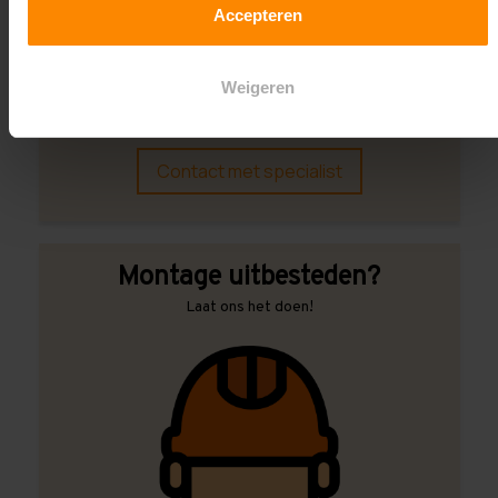
Accepteren
Een maat die niet op de site staat? Hogere
draagkrachten? Speciale uitvoeringen? Onze
Weigeren
experts werken het graag uit! Maatwerk is onze
specialiteit!
Contact met specialist
Montage uitbesteden?
Laat ons het doen!