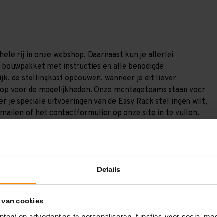
ele rij in onze webshop. Daarnaast kun je allerlei
en bouwpakket met instructies en alle benodigde
jk, de stellingkast opbouwen. wanneer je dit liever
s op voor de mogelijkheden. Onze montageteams staan voor
r je speciale uitvoeringen van de Easy Rack stellingen wilt,
mailen of het contactformulier op onze site in te vullen.
Details
 van cookies
ent en advertenties te personaliseren, functies voor social me