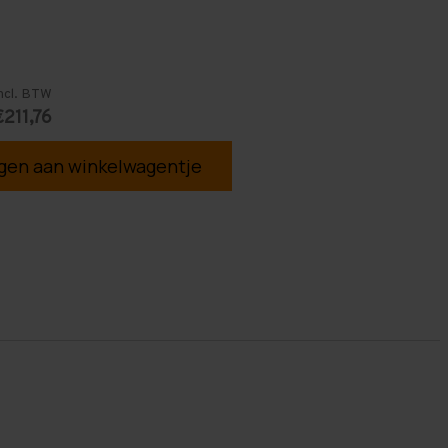
ncl. BTW
€211,76
en aan winkelwagentje