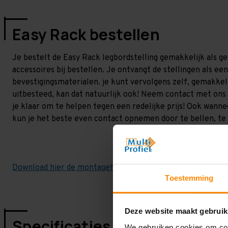
Easy Rack bestellen
Je bestelt de Easy Rack legbordstelling gemakkelijk als geh
accessoires bij bestellen. Je ontvangt de stellingen als e
bevestigingsmaterialen. je kunt vervolgens zelf, gemakkeli
uitbesteed, kan dat natuurlijk ook! Neem contact met on
je klaar om te helpen tegen een redelijke prijs! Ook wannee
kun je het beste even contact opnemen door te bellen, te 
Download hier de montagehandleiding!
Toestemming
Deze website maakt gebruik
Specificaties
We gebruiken cookies om cont