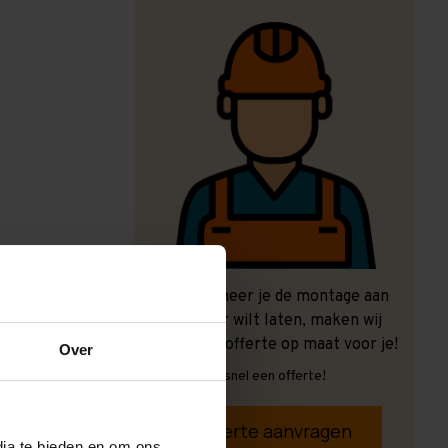
Ook wanneer je de montage aan
ons over wilt laten, maken wij
graag een offerte op maat voor je!
Over
Vrijblijvend, snel een offerte!
Offerte aanvragen
dia te bieden en om ons