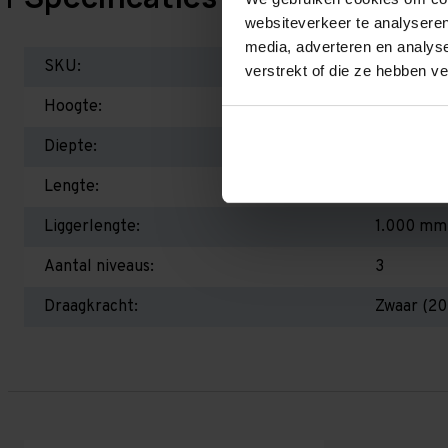
websiteverkeer te analyseren
media, adverteren en analys
SKU:
ER20205
verstrekt of die ze hebben v
Hoogte:
2.000 m
Diepte:
500 mm
Lengte:
2.000 m
Liggerlengte:
1.000 mm
Aantal niveaus:
3
Draagkracht:
Zwaar (20