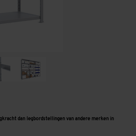
legbordniveaus
legbordniveaus
-
-
200
200
kg
kg
gkracht dan legbordstellingen van andere merken in