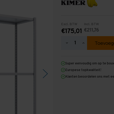
Excl. BTW
Incl. BTW
€211,76
€175,01
Hoeveelheid
Hoeveelheid
verlagen
verhogen
van
van
Easy
Easy
Rack
Rack
Super eenvoudig om op te bou
Legbordstelling
Legbordstelling
2.000
2.000
Europese topkwaliteit!
mm
mm
Klanten beoordelen ons met ee
x
x
2.000
2.000
mm
mm
x
x
500
500
mm
mm
(HxLxD)
(HxLxD)
-
-
3
3