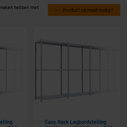
te maken hebben met
Product op maat nodig?
elling
Easy Rack Legbordstelling