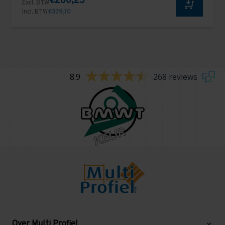
€280,25
Excl. BTW
Incl. BTW
€339,10
8.9
268 reviews
Over Multi Profiel