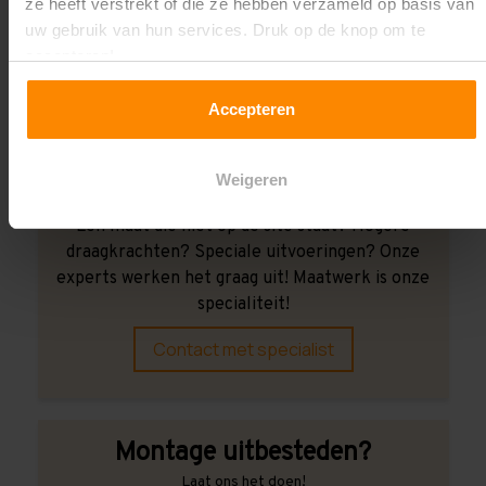
ze heeft verstrekt of die ze hebben verzameld op basis van
Wij kunnen je helpen!
uw gebruik van hun services. Druk op de knop om te
accepteren!
Accepteren
Weigeren
Een maat die niet op de site staat? Hogere
draagkrachten? Speciale uitvoeringen? Onze
experts werken het graag uit! Maatwerk is onze
specialiteit!
Contact met specialist
Montage uitbesteden?
Laat ons het doen!