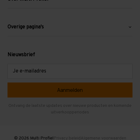
Over ons
Blog
Overige pagina's
Werken bij Multi Profiel
Gebruikte stellingen
Levering en afhalen
Mezzanine
Nieuwsbrief
Retouren en garantie
Verdiepingsvloeren
E-
mailadres
Referenties
Selfstorage
Veelgestelde vragen
Entresolvloer
Herroepen en Annuleren
Gebruikte entresolvloeren
Ontvang de laatste updates over nieuwe producten en komende
uitverkoopperiodes
Stellingen kopen
© 2026 Multi Profiel
Privacy beleid
Algemene voorwaarden