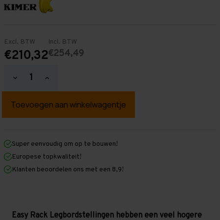
Excl. BTW
Incl. BTW
€254,49
€210,32
Hoeveelheid
Hoeveelheid
verlagen
verhogen
van
van
Easy
Easy
Rack
Rack
Legbordstelling
Legbordstelling
2.000
2.000
mm
mm
x
x
Super eenvoudig om op te bouwen!
3.000
3.000
Europese topkwaliteit!
mm
mm
x
x
Klanten beoordelen ons met een 8,9!
400
400
mm
mm
(HxLxD)
(HxLxD)
-
-
3
3
legbordniveaus
legbordniveaus
Easy Rack Legbordstellingen hebben een veel hogere