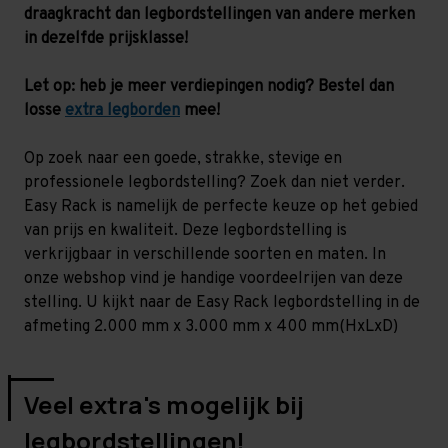
-
-
draagkracht dan legbordstellingen van andere merken
130
130
kg
kg
in dezelfde prijsklasse!
Let op: heb je meer verdiepingen nodig? Bestel dan
losse
extra legborden
mee!
Op zoek naar een goede, strakke, stevige en
professionele legbordstelling? Zoek dan niet verder.
Easy Rack is namelijk de perfecte keuze op het gebied
van prijs en kwaliteit. Deze legbordstelling is
verkrijgbaar in verschillende soorten en maten. In
onze webshop vind je handige voordeelrijen van deze
stelling. U kijkt naar de Easy Rack legbordstelling in de
afmeting 2.000 mm x 3.000 mm x 400 mm(HxLxD)
Veel extra's mogelijk bij
legbordstellingen!