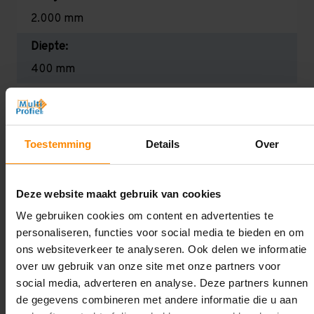
2.000 mm
Diepte:
400 mm
Lengte:
3.000 mm
Toestemming
Details
Over
Liggerlengte:
1.000 mm
Deze website maakt gebruik van cookies
Aantal niveaus:
We gebruiken cookies om content en advertenties te
3
personaliseren, functies voor social media te bieden en om
Draagkracht:
ons websiteverkeer te analyseren. Ook delen we informatie
over uw gebruik van onze site met onze partners voor
Licht (130 kg per legbord)
social media, adverteren en analyse. Deze partners kunnen
de gegevens combineren met andere informatie die u aan
Oplossing op maat nodig?