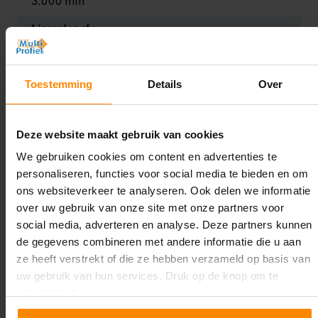
3.000 mm
Liggerlengte:
1.000 mm
Aantal niveaus:
Toestemming
Details
Over
6
Draagkracht:
Deze website maakt gebruik van cookies
Zwaar (200 kg per legbord)
We gebruiken cookies om content en advertenties te
personaliseren, functies voor social media te bieden en om
Oplossing op maat nodig?
ons websiteverkeer te analyseren. Ook delen we informatie
over uw gebruik van onze site met onze partners voor
Wij kunnen je helpen!
social media, adverteren en analyse. Deze partners kunnen
de gegevens combineren met andere informatie die u aan
ze heeft verstrekt of die ze hebben verzameld op basis van
uw gebruik van hun services. Druk op de knop om te
accepteren!