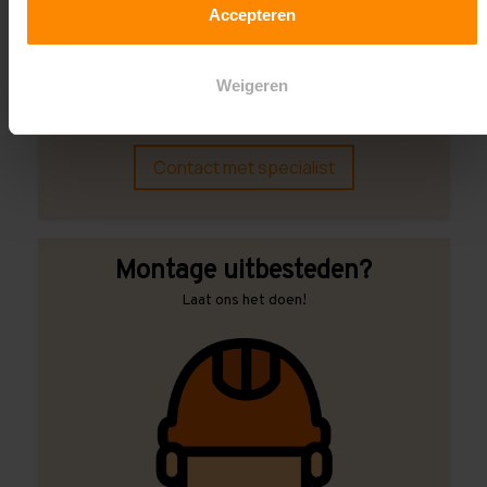
Accepteren
Een maat die niet op de site staat? Hogere
draagkrachten? Speciale uitvoeringen? Onze
Weigeren
experts werken het graag uit! Maatwerk is onze
specialiteit!
Contact met specialist
Montage uitbesteden?
Laat ons het doen!