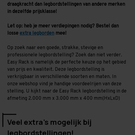
-
-
draagkracht dan legbordstellingen van andere merken
200
200
kg
kg
in dezelfde prijsklasse!
Let op: heb je meer verdiepingen nodig? Bestel dan
losse
extra legborden
mee!
Op zoek naar een goede, strakke, stevige en
professionele legbordstelling? Zoek dan niet verder.
Easy Rack is namelijk de perfecte keuze op het gebied
van prijs en kwaliteit. Deze legbordstelling is
verkrijgbaar in verschillende soorten en maten. In
onze webshop vind je handige voordeelrijen van deze
stelling. U kijkt naar de Easy Rack legbordstelling in de
afmeting 2.000 mm x 3.000 mm x 400 mm(HxLxD)
Veel extra's mogelijk bij
legbordstellingen!