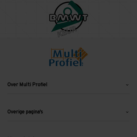
Over Multi Profiel
Over ons
Blog
Overige pagina's
Werken bij Multi Profiel
Gebruikte stellingen
Levering en afhalen