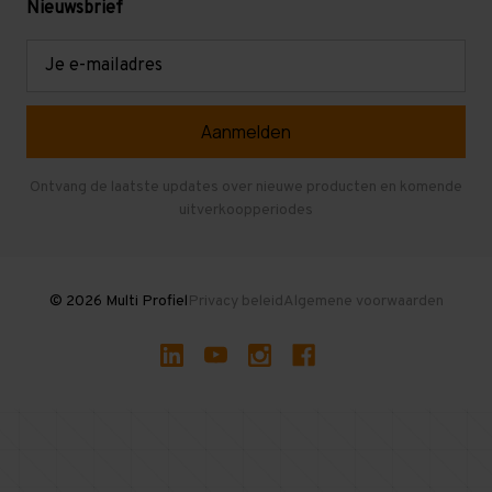
Mezzanine
Nieuwsbrief
Retouren en garantie
Verdiepingsvloeren
E-
mailadres
Referenties
Selfstorage
Veelgestelde vragen
Entresolvloer
Herroepen en Annuleren
Gebruikte entresolvloeren
Ontvang de laatste updates over nieuwe producten en komende
uitverkoopperiodes
Stellingen kopen
© 2026 Multi Profiel
Privacy beleid
Algemene voorwaarden