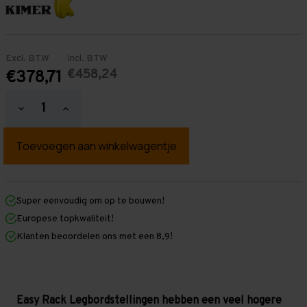
Excl. BTW
Incl. BTW
€458,24
€378,71
Hoeveelheid
Hoeveelheid
verlagen
verhogen
van
van
Easy
Easy
Rack
Rack
Legbordstelling
Legbordstelling
2.000
2.000
mm
mm
x
x
Super eenvoudig om op te bouwen!
3.000
3.000
Europese topkwaliteit!
mm
mm
x
x
Klanten beoordelen ons met een 8,9!
400
400
mm
mm
(HxLxD)
(HxLxD)
-
-
6
6
legbordniveaus
legbordniveaus
Easy Rack Legbordstellingen hebben een veel hogere