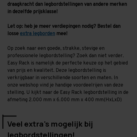
-
-
draagkracht dan legbordstellingen van andere merken
200
200
kg
kg
in dezelfde prijsklasse!
Let op: heb je meer verdiepingen nodig? Bestel dan
losse
extra legborden
mee!
Op zoek naar een goede, strakke, stevige en
professionele legbordstelling? Zoek dan niet verder.
Easy Rack is namelijk de perfecte keuze op het gebied
van prijs en kwaliteit. Deze legbordstelling is
verkrijgbaar in verschillende soorten en maten. In
onze webshop vind je handige voordeelrijen van deze
stelling. U kijkt naar de Easy Rack legbordstelling in de
afmeting 2.000 mm x 6.000 mm x 400 mm(HxLxD)
Veel extra's mogelijk bij
legbordstellingen!