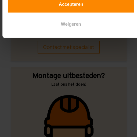
Accepteren
Een maat die niet op de site staat? Hogere
draagkrachten? Speciale uitvoeringen? Onze
Weigeren
experts werken het graag uit! Maatwerk is onze
specialiteit!
Contact met specialist
Montage uitbesteden?
Laat ons het doen!