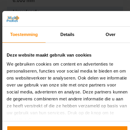
6.000 mm
Liggerlengte:
1.000 mm
Aantal niveaus:
Toestemming
Details
Over
7
Draagkracht:
Deze website maakt gebruik van cookies
Zwaar (200 kg per legbord)
We gebruiken cookies om content en advertenties te
personaliseren, functies voor social media te bieden en om
Oplossing op maat nodig?
ons websiteverkeer te analyseren. Ook delen we informatie
over uw gebruik van onze site met onze partners voor
Wij kunnen je helpen!
social media, adverteren en analyse. Deze partners kunnen
de gegevens combineren met andere informatie die u aan
ze heeft verstrekt of die ze hebben verzameld op basis van
uw gebruik van hun services. Druk op de knop om te
accepteren!