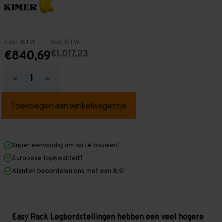
Excl. BTW
Incl. BTW
€1.017,23
€840,69
Hoeveelheid
Hoeveelheid
verlagen
verhogen
van
van
Easy
Easy
Rack
Rack
Legbordstelling
Legbordstelling
2.000
2.000
mm
mm
x
x
Super eenvoudig om op te bouwen!
6.000
6.000
Europese topkwaliteit!
mm
mm
x
x
Klanten beoordelen ons met een 8,9!
400
400
mm
mm
(HxLxD)
(HxLxD)
-
-
7
7
legbordniveaus
legbordniveaus
Easy Rack Legbordstellingen hebben een veel hogere