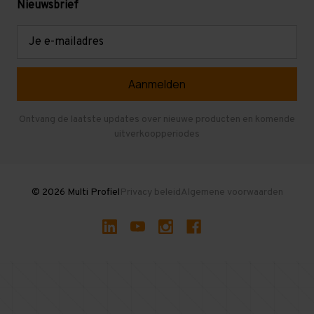
Mezzanine
Nieuwsbrief
Retouren en garantie
Verdiepingsvloeren
E-
mailadres
Referenties
Selfstorage
Veelgestelde vragen
Entresolvloer
Herroepen en Annuleren
Gebruikte entresolvloeren
Ontvang de laatste updates over nieuwe producten en komende
uitverkoopperiodes
Stellingen kopen
© 2026 Multi Profiel
Privacy beleid
Algemene voorwaarden