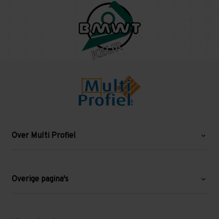
Over Multi Profiel
Over ons
Blog
Overige pagina's
Werken bij Multi Profiel
Gebruikte stellingen
Levering en afhalen