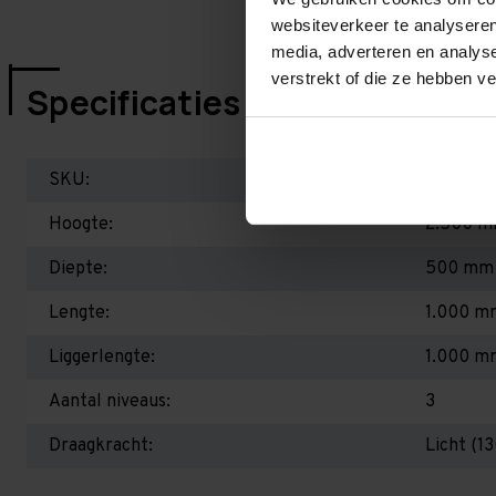
websiteverkeer te analyseren
media, adverteren en analys
verstrekt of die ze hebben v
Specificaties
SKU:
ER2510
Hoogte:
2.500 
Diepte:
500 mm
Lengte:
1.000 m
Liggerlengte:
1.000 m
Aantal niveaus:
3
Draagkracht:
Licht (1