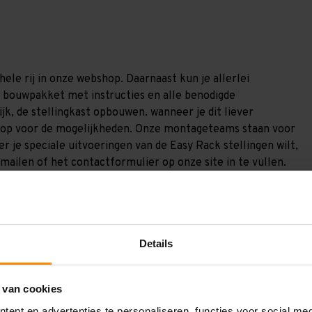
ele rij in onze webshop. Daarnaast kun je allerlei
en bouwpakket met instructies en alle benodigde
jk, de stellingkast opbouwen. wanneer je dit liever
s op voor de mogelijkheden. Onze montageteams staan voor
r je speciale uitvoeringen van de Easy Rack stellingen wilt,
mailen of het contactformulier op onze site in te vullen.
t 130 kilo. Er zitten bij deze varianten alleen versterkende
liggers zijn niet extra versterkt, zoals bij de sterke
Details
 van cookies
ent en advertenties te personaliseren, functies voor social me