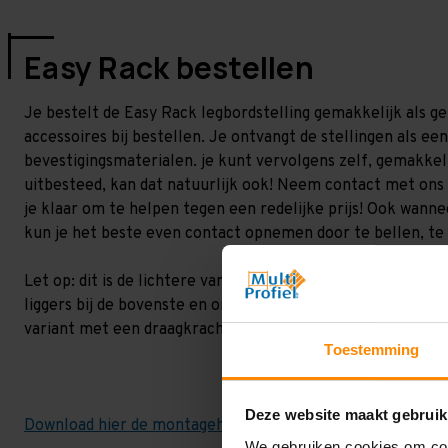
Easy Rack bestellen
Je bestelt de Easy Rack legbordstelling gemakkelijk als geh
accessoires bij bestellen. Je ontvangt de stellingen als e
bevestigingsmaterialen. je kunt vervolgens zelf, gemakkeli
uitbesteed, kan dat natuurlijk ook! Neem contact met on
je klaar om te helpen tegen een redelijke prijs! Ook wannee
kun je het beste even contact opnemen door te bellen, te 
Let op: dit is de lichtere variant met een draagvermogen to
liggers bij de bovenste en onderste liggerniveau. De overige 
variant met een draagkracht van 200 kilo.
Toestemming
Deze website maakt gebruik
Download hier de montagehandleiding!
We gebruiken cookies om cont