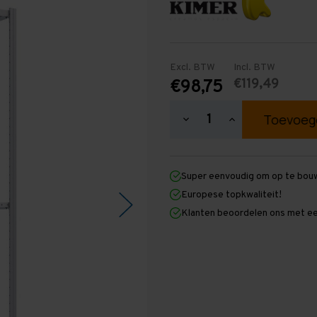
Excl. BTW
Incl. BTW
€119,49
€98,75
Hoeveelheid
Hoeveelheid
verlagen
verhogen
van
van
Easy
Easy
Rack
Rack
Super eenvoudig om op te bou
Legbordstelling
Legbordstelling
2.500
2.500
Europese topkwaliteit!
mm
mm
Klanten beoordelen ons met ee
x
x
1.000
1.000
mm
mm
x
x
500
500
mm
mm
(HxLxD)
(HxLxD)
-
-
3
3