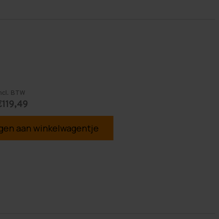
ncl. BTW
€119,49
en aan winkelwagentje