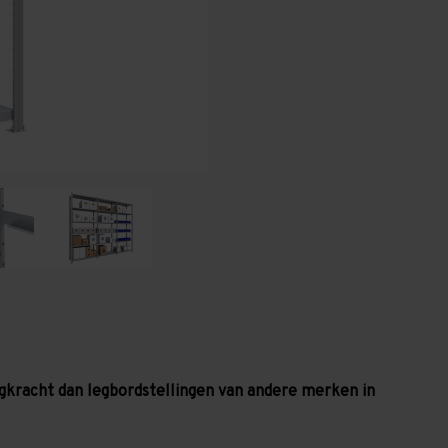
legbordniveaus
legbordniveaus
-
-
130
130
kg
kg
gkracht dan legbordstellingen van andere merken in