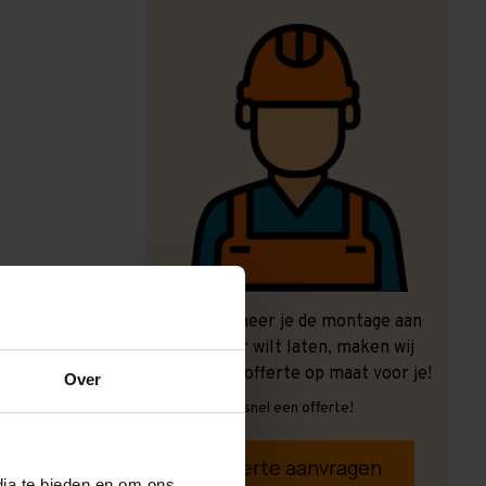
Ook wanneer je de montage aan
ons over wilt laten, maken wij
graag een offerte op maat voor je!
Over
Vrijblijvend, snel een offerte!
Offerte aanvragen
dia te bieden en om ons