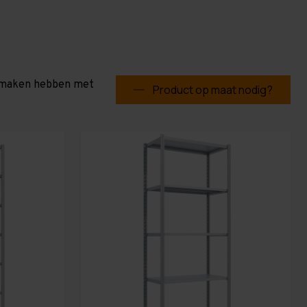
te maken hebben met
Product op maat nodig?