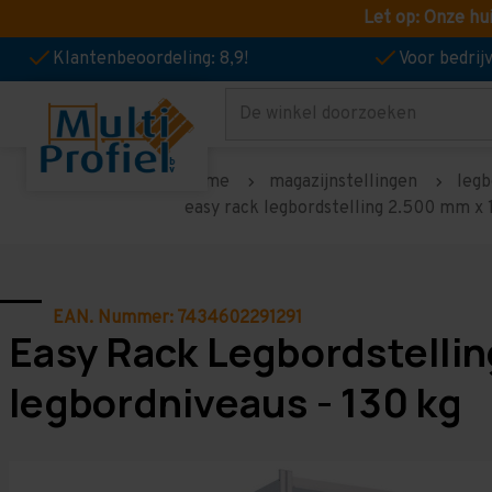
Let op: Onze hu
Klantenbeoordeling: 8,9!
Voor bedri
Zoeken
home
magazijnstellingen
legb
easy rack legbordstelling 2.500 mm x 
EAN. Nummer: 7434602291291
Easy Rack Legbordstelli
legbordniveaus - 130 kg