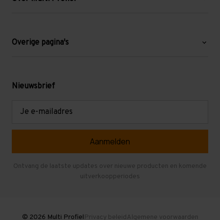
Over ons
Blog
Overige pagina's
Werken bij Multi Profiel
Gebruikte stellingen
Levering en afhalen
Mezzanine
Nieuwsbrief
Retouren en garantie
Verdiepingsvloeren
E-
mailadres
Referenties
Selfstorage
Veelgestelde vragen
Entresolvloer
Herroepen en Annuleren
Gebruikte entresolvloeren
Ontvang de laatste updates over nieuwe producten en komende
uitverkoopperiodes
Stellingen kopen
© 2026 Multi Profiel
Privacy beleid
Algemene voorwaarden