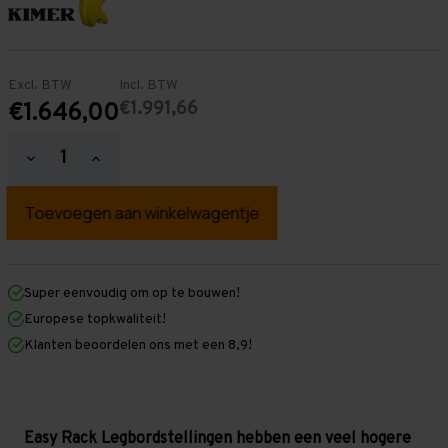
Excl. BTW
Incl. BTW
€1.991,66
€1.646,00
Hoeveelheid
Hoeveelheid
verlagen
verhogen
van
van
Easy
Easy
Rack
Rack
Legbordstelling
Legbordstelling
2.500
2.500
mm
mm
x
x
Super eenvoudig om op te bouwen!
14.000
14.000
Europese topkwaliteit!
mm
mm
x
x
Klanten beoordelen ons met een 8,9!
500
500
mm
mm
(HxLxD)
(HxLxD)
-
-
6
6
legbordniveaus
legbordniveaus
Easy Rack Legbordstellingen hebben een veel hogere