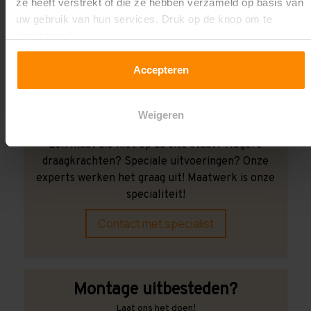
ze heeft verstrekt of die ze hebben verzameld op basis van
Wij kunnen je helpen!
uw gebruik van hun services. Druk op de knop om te
accepteren!
Accepteren
Weigeren
Een maat die niet op de site staat? Hogere
draagkrachten? Speciale uitvoeringen? Onze
experts werken het graag uit! Maatwerk is onze
specialiteit!
Contact met specialist
Montage uitbesteden?
Laat ons het doen!