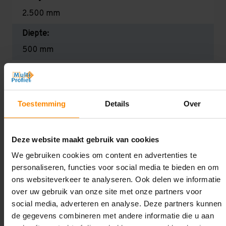
2.500 mm
Diepte:
500 mm
Lengte:
14.000 mm
Toestemming
Details
Over
Liggerlengte:
1.000 mm
Deze website maakt gebruik van cookies
Aantal niveaus:
We gebruiken cookies om content en advertenties te
6
personaliseren, functies voor social media te bieden en om
Draagkracht:
ons websiteverkeer te analyseren. Ook delen we informatie
over uw gebruik van onze site met onze partners voor
Licht (130 kg per legbord)
social media, adverteren en analyse. Deze partners kunnen
de gegevens combineren met andere informatie die u aan
Oplossing op maat nodig?