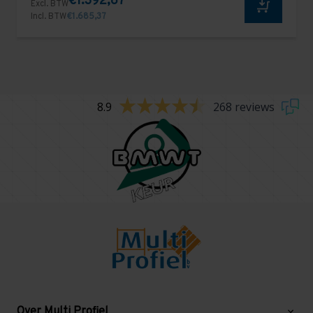
€1.392,87
Excl. BTW
Incl. BTW
€1.685,37
8.9
268 reviews
Over Multi Profiel