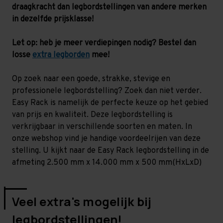
-
-
draagkracht dan legbordstellingen van andere merken
130
130
kg
kg
in dezelfde prijsklasse!
Let op: heb je meer verdiepingen nodig? Bestel dan
losse
extra legborden
mee!
Op zoek naar een goede, strakke, stevige en
professionele legbordstelling? Zoek dan niet verder.
Easy Rack is namelijk de perfecte keuze op het gebied
van prijs en kwaliteit. Deze legbordstelling is
verkrijgbaar in verschillende soorten en maten. In
onze webshop vind je handige voordeelrijen van deze
stelling. U kijkt naar de Easy Rack legbordstelling in de
afmeting 2.500 mm x 14.000 mm x 500 mm(HxLxD)
Veel extra's mogelijk bij
legbordstellingen!