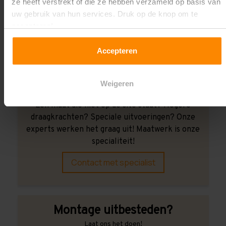
ze heeft verstrekt of die ze hebben verzameld op basis van
Wij kunnen je helpen!
uw gebruik van hun services. Druk op de knop om te
accepteren!
Accepteren
Weigeren
Een maat die niet op de site staat? Hogere
draagkrachten? Speciale uitvoeringen? Onze
experts werken het graag uit! Maatwerk is onze
specialiteit!
Contact met specialist
Montage uitbesteden?
Laat ons het doen!