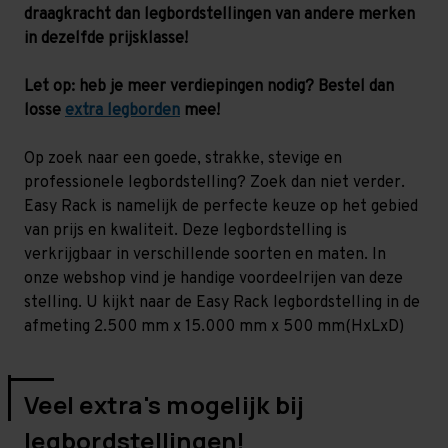
-
-
draagkracht dan legbordstellingen van andere merken
130
130
kg
kg
in dezelfde prijsklasse!
Let op: heb je meer verdiepingen nodig? Bestel dan
losse
extra legborden
mee!
Op zoek naar een goede, strakke, stevige en
professionele legbordstelling? Zoek dan niet verder.
Easy Rack is namelijk de perfecte keuze op het gebied
van prijs en kwaliteit. Deze legbordstelling is
verkrijgbaar in verschillende soorten en maten. In
onze webshop vind je handige voordeelrijen van deze
stelling. U kijkt naar de Easy Rack legbordstelling in de
afmeting 2.500 mm x 15.000 mm x 500 mm(HxLxD)
Veel extra's mogelijk bij
legbordstellingen!