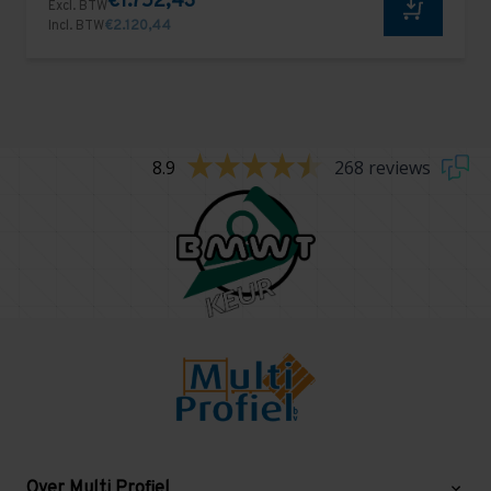
€1.752,43
Excl. BTW
Incl. BTW
€2.120,44
8.9
268 reviews
Over Multi Profiel