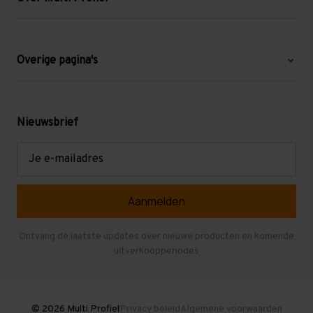
Over ons
Blog
Overige pagina's
Werken bij Multi Profiel
Gebruikte stellingen
Levering en afhalen
Mezzanine
Nieuwsbrief
Retouren en garantie
Verdiepingsvloeren
E-
mailadres
Referenties
Selfstorage
Veelgestelde vragen
Entresolvloer
Herroepen en Annuleren
Gebruikte entresolvloeren
Ontvang de laatste updates over nieuwe producten en komende
uitverkoopperiodes
Stellingen kopen
© 2026 Multi Profiel
Privacy beleid
Algemene voorwaarden