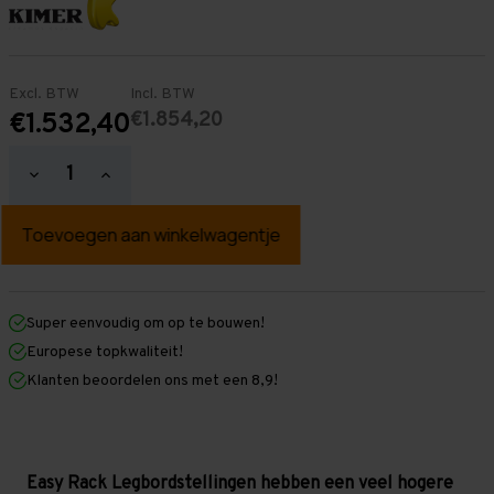
Excl. BTW
Incl. BTW
€1.854,20
€1.532,40
Hoeveelheid
Hoeveelheid
verlagen
verhogen
van
van
Easy
Easy
Rack
Rack
Legbordstelling
Legbordstelling
2.500
2.500
mm
mm
x
x
Super eenvoudig om op te bouwen!
15.000
15.000
Europese topkwaliteit!
mm
mm
x
x
Klanten beoordelen ons met een 8,9!
500
500
mm
mm
(HxLxD)
(HxLxD)
-
-
5
5
legbordniveaus
legbordniveaus
Easy Rack Legbordstellingen hebben een veel hogere