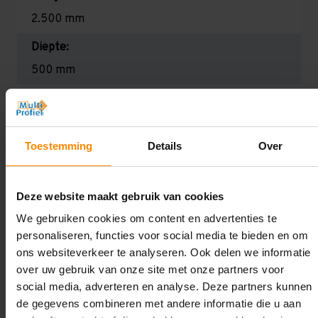
2.500 mm
Diepte:
500 mm
Lengte:
15.000 mm
Toestemming
Details
Over
Liggerlengte:
1.000 mm
Deze website maakt gebruik van cookies
Aantal niveaus:
We gebruiken cookies om content en advertenties te
5
personaliseren, functies voor social media te bieden en om
Draagkracht:
ons websiteverkeer te analyseren. Ook delen we informatie
over uw gebruik van onze site met onze partners voor
Licht (130 kg per legbord)
social media, adverteren en analyse. Deze partners kunnen
de gegevens combineren met andere informatie die u aan
Oplossing op maat nodig?