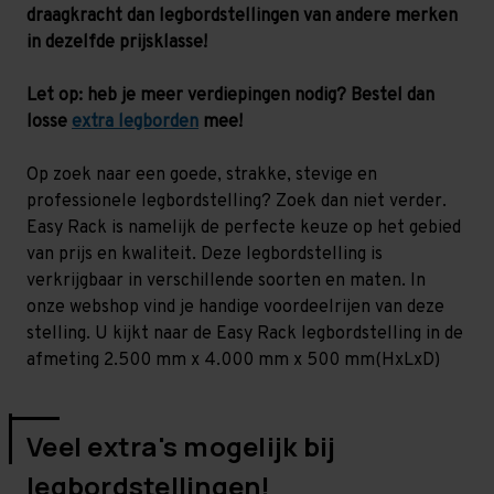
-
-
draagkracht dan legbordstellingen van andere merken
130
130
kg
kg
in dezelfde prijsklasse!
Let op: heb je meer verdiepingen nodig? Bestel dan
losse
extra legborden
mee!
Op zoek naar een goede, strakke, stevige en
professionele legbordstelling? Zoek dan niet verder.
Easy Rack is namelijk de perfecte keuze op het gebied
van prijs en kwaliteit. Deze legbordstelling is
verkrijgbaar in verschillende soorten en maten. In
onze webshop vind je handige voordeelrijen van deze
stelling. U kijkt naar de Easy Rack legbordstelling in de
afmeting 2.500 mm x 4.000 mm x 500 mm(HxLxD)
Veel extra's mogelijk bij
legbordstellingen!