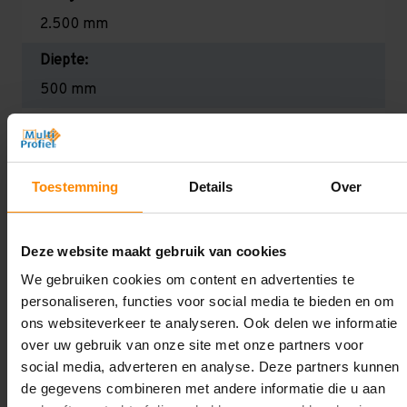
2.500 mm
Diepte:
500 mm
Lengte:
4.000 mm
Toestemming
Details
Over
Liggerlengte:
1.000 mm
Deze website maakt gebruik van cookies
Aantal niveaus:
We gebruiken cookies om content en advertenties te
3
personaliseren, functies voor social media te bieden en om
Draagkracht:
ons websiteverkeer te analyseren. Ook delen we informatie
over uw gebruik van onze site met onze partners voor
Licht (130 kg per legbord)
social media, adverteren en analyse. Deze partners kunnen
de gegevens combineren met andere informatie die u aan
Oplossing op maat nodig?