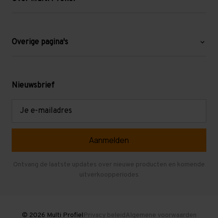
Over ons
Blog
Overige pagina's
Werken bij Multi Profiel
Gebruikte stellingen
Levering en afhalen
Mezzanine
Nieuwsbrief
Retouren en garantie
Verdiepingsvloeren
E-
mailadres
Referenties
Selfstorage
Veelgestelde vragen
Entresolvloer
Herroepen en Annuleren
Gebruikte entresolvloeren
Ontvang de laatste updates over nieuwe producten en komende
uitverkoopperiodes
Stellingen kopen
© 2026 Multi Profiel
Privacy beleid
Algemene voorwaarden