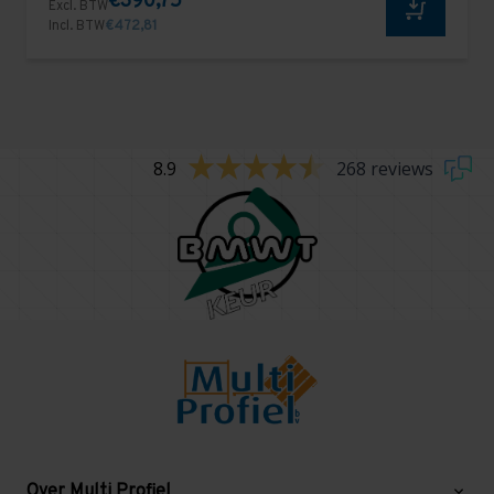
€390,75
Excl. BTW
Incl. BTW
€472,81
8.9
268 reviews
Over Multi Profiel