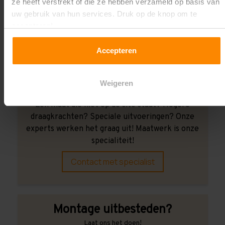
ze heeft verstrekt of die ze hebben verzameld op basis van
Wij kunnen je helpen!
uw gebruik van hun services. Druk op de knop om te
accepteren!
Accepteren
Weigeren
Een maat die niet op de site staat? Hogere
draagkrachten? Speciale uitvoeringen? Onze
experts werken het graag uit! Maatwerk is onze
specialiteit!
Contact met specialist
Montage uitbesteden?
Laat ons het doen!