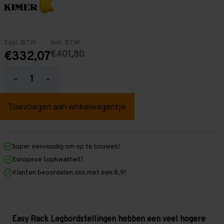
Excl. BTW
Incl. BTW
€401,80
€332,07
Hoeveelheid
Hoeveelheid
verlagen
verhogen
van
van
Easy
Easy
Rack
Rack
Legbordstelling
Legbordstelling
2.500
2.500
mm
mm
x
x
Super eenvoudig om op te bouwen!
4.000
4.000
Europese topkwaliteit!
mm
mm
x
x
Klanten beoordelen ons met een 8,9!
500
500
mm
mm
(HxLxD)
(HxLxD)
-
-
3
3
legbordniveaus
legbordniveaus
Easy Rack Legbordstellingen hebben een veel hogere