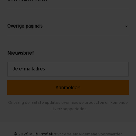
Over ons
Blog
Overige pagina's
Werken bij Multi Profiel
Gebruikte stellingen
Levering en afhalen
Mezzanine
Nieuwsbrief
Retouren en garantie
Verdiepingsvloeren
E-
mailadres
Referenties
Selfstorage
Veelgestelde vragen
Entresolvloer
Herroepen en Annuleren
Gebruikte entresolvloeren
Ontvang de laatste updates over nieuwe producten en komende
uitverkoopperiodes
Stellingen kopen
© 2026 Multi Profiel
Privacy beleid
Algemene voorwaarden