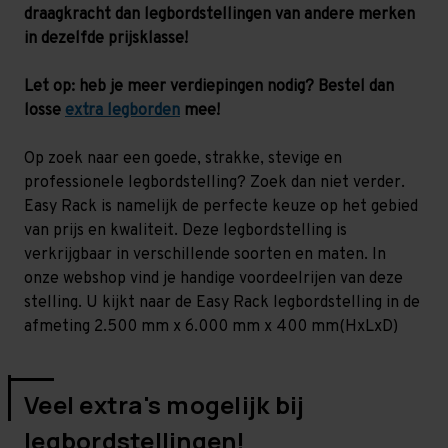
-
-
draagkracht dan legbordstellingen van andere merken
130
130
kg
kg
in dezelfde prijsklasse!
Let op: heb je meer verdiepingen nodig? Bestel dan
losse
extra legborden
mee!
Op zoek naar een goede, strakke, stevige en
professionele legbordstelling? Zoek dan niet verder.
Easy Rack is namelijk de perfecte keuze op het gebied
van prijs en kwaliteit. Deze legbordstelling is
verkrijgbaar in verschillende soorten en maten. In
onze webshop vind je handige voordeelrijen van deze
stelling. U kijkt naar de Easy Rack legbordstelling in de
afmeting 2.500 mm x 6.000 mm x 400 mm(HxLxD)
Veel extra's mogelijk bij
legbordstellingen!