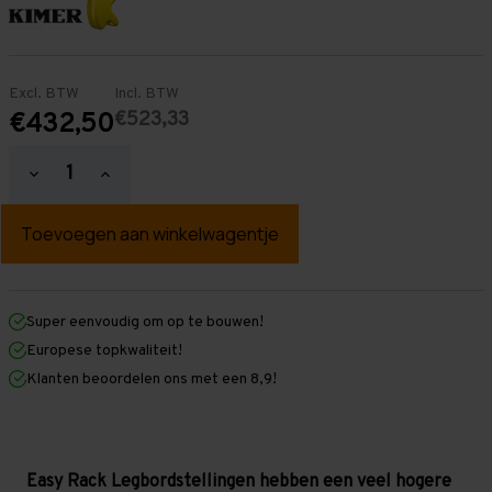
Excl. BTW
Incl. BTW
€523,33
€432,50
Hoeveelheid
Hoeveelheid
verlagen
verhogen
van
van
Easy
Easy
Rack
Rack
Legbordstelling
Legbordstelling
2.500
2.500
mm
mm
x
x
Super eenvoudig om op te bouwen!
6.000
6.000
Europese topkwaliteit!
mm
mm
x
x
Klanten beoordelen ons met een 8,9!
400
400
mm
mm
(HxLxD)
(HxLxD)
-
-
3
3
legbordniveaus
legbordniveaus
Easy Rack Legbordstellingen hebben een veel hogere