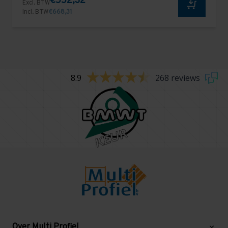
€552,32
Excl. BTW
Incl. BTW
€668,31
8.9
268 reviews
Over Multi Profiel