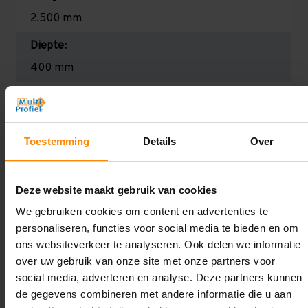
2.500 mm
Diepte:
400 mm
Lengte:
6.000 mm
Toestemming
Details
Over
Liggerlengte:
1.000 mm
Deze website maakt gebruik van cookies
Aantal niveaus:
We gebruiken cookies om content en advertenties te
3
personaliseren, functies voor social media te bieden en om
Draagkracht:
ons websiteverkeer te analyseren. Ook delen we informatie
over uw gebruik van onze site met onze partners voor
Licht (130 kg per legbord)
social media, adverteren en analyse. Deze partners kunnen
de gegevens combineren met andere informatie die u aan
Oplossing op maat nodig?