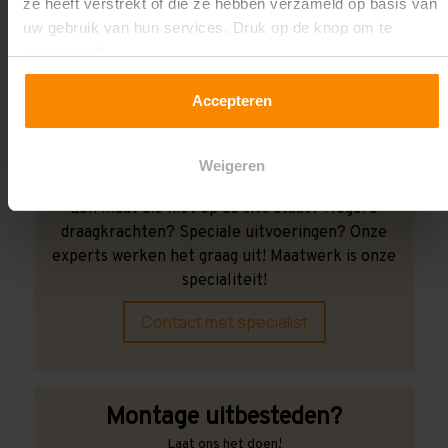
ze heeft verstrekt of die ze hebben verzameld op basis van
Wij kunnen je helpen!
uw gebruik van hun services. Druk op de knop om te
accepteren!
Accepteren
Weigeren
Een maat die niet op de site staat? Hogere
draagkrachten? Speciale uitvoeringen? Onze
experts werken het graag uit! Maatwerk is onze
specialiteit!
Contact met specialist
Montage uitbesteden?
Laat ons het doen!