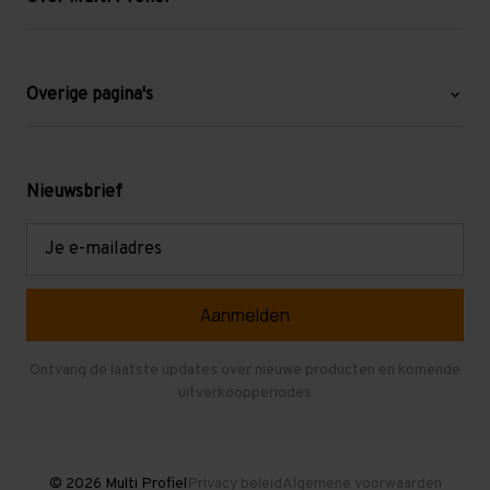
Over ons
Blog
Overige pagina's
Werken bij Multi Profiel
Gebruikte stellingen
Levering en afhalen
Mezzanine
Nieuwsbrief
Retouren en garantie
Verdiepingsvloeren
E-
mailadres
Referenties
Selfstorage
Veelgestelde vragen
Entresolvloer
Herroepen en Annuleren
Gebruikte entresolvloeren
Ontvang de laatste updates over nieuwe producten en komende
uitverkoopperiodes
Stellingen kopen
© 2026 Multi Profiel
Privacy beleid
Algemene voorwaarden