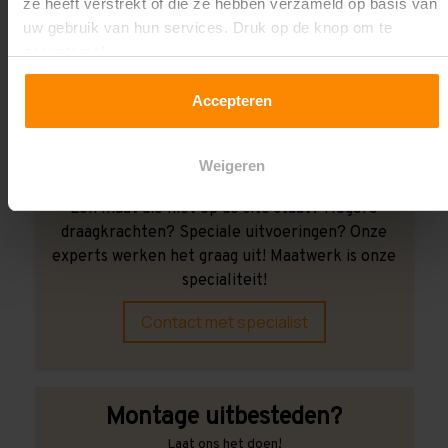
ze heeft verstrekt of die ze hebben verzameld op basis van
Wij kunnen je helpen!
uw gebruik van hun services. Druk op de knop om te
accepteren!
Accepteren
Weigeren
Een maat die niet op de site staat? Hogere
draagkrachten? Speciale uitvoeringen? Onze
experts werken het graag uit! Maatwerk is onze
specialiteit!
Contact met specialist
Montage uitbesteden?
Laat ons het doen!