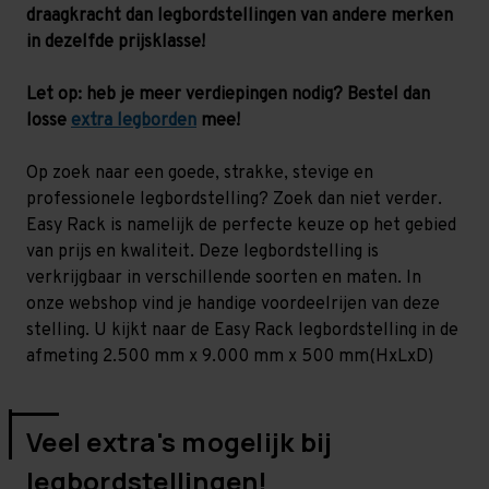
-
-
draagkracht dan legbordstellingen van andere merken
130
130
kg
kg
in dezelfde prijsklasse!
Let op: heb je meer verdiepingen nodig? Bestel dan
losse
extra legborden
mee!
Op zoek naar een goede, strakke, stevige en
professionele legbordstelling? Zoek dan niet verder.
Easy Rack is namelijk de perfecte keuze op het gebied
van prijs en kwaliteit. Deze legbordstelling is
verkrijgbaar in verschillende soorten en maten. In
onze webshop vind je handige voordeelrijen van deze
stelling. U kijkt naar de Easy Rack legbordstelling in de
afmeting 2.500 mm x 9.000 mm x 500 mm(HxLxD)
Veel extra's mogelijk bij
legbordstellingen!