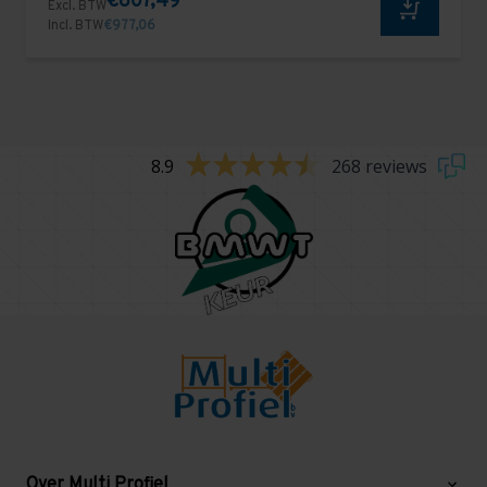
€807,49
Excl. BTW
Incl. BTW
€977,06
8.9
268 reviews
Over Multi Profiel