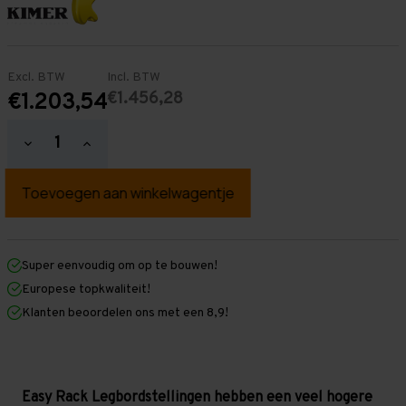
Excl. BTW
Incl. BTW
€1.456,28
€1.203,54
Hoeveelheid
Hoeveelheid
verlagen
verhogen
van
van
Easy
Easy
Rack
Rack
Legbordstelling
Legbordstelling
2.500
2.500
mm
mm
x
x
Super eenvoudig om op te bouwen!
9.000
9.000
Europese topkwaliteit!
mm
mm
x
x
Klanten beoordelen ons met een 8,9!
500
500
mm
mm
(HxLxD)
(HxLxD)
-
-
7
7
legbordniveaus
legbordniveaus
Easy Rack Legbordstellingen hebben een veel hogere