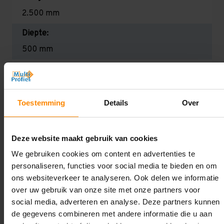
2.500 mm
Diepte:
500 mm
Lengte:
9.000 mm
Toestemming
Details
Over
Liggerlengte:
1.000 mm
Deze website maakt gebruik van cookies
Aantal niveaus:
We gebruiken cookies om content en advertenties te
7
personaliseren, functies voor social media te bieden en om
Draagkracht:
ons websiteverkeer te analyseren. Ook delen we informatie
over uw gebruik van onze site met onze partners voor
Licht (130 kg per legbord)
social media, adverteren en analyse. Deze partners kunnen
de gegevens combineren met andere informatie die u aan
Oplossing op maat nodig?