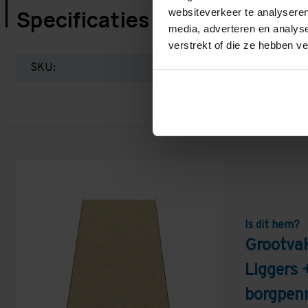
Specificaties
websiteverkeer te analyseren
media, adverteren en analys
verstrekt of die ze hebben v
SKU:
Is dit hem?
Grootvak
Liggers 
borgpen