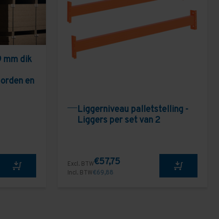
9 mm dik
borden en
Liggerniveau palletstelling -
Liggers per set van 2
€57,75
Excl. BTW
Incl. BTW
€69,88