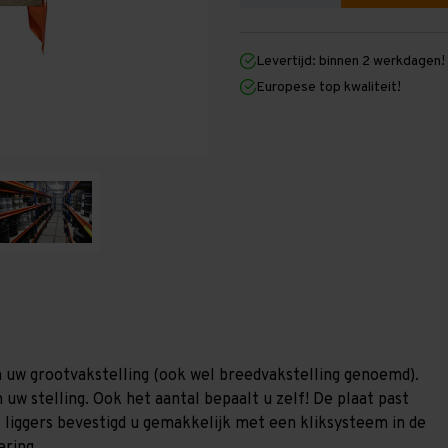
verlagen
verhogen
van
van
Grootvakstelling
Grootvakstellin
Liggerniveau's
Liggerniveau's
Levertijd: binnen 2 werkdagen!
-
-
(2
(2
Europese top kwaliteit!
Liggers
Liggers
+
+
1
1
Spaanplaat)
Spaanplaat)
-
-
Inclusief
Inclusief
borgpennen
borgpennen
n uw grootvakstelling (ook wel breedvakstelling genoemd).
 uw stelling. Ook het aantal bepaalt u zelf! De plaat past
De liggers bevestigd u gemakkelijk met een kliksysteem in de