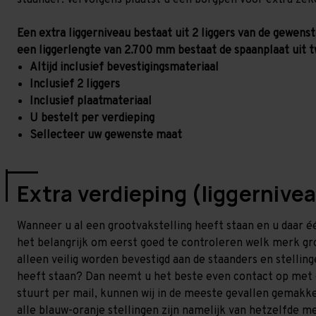
staander. Vervolgens plaatst u een borgpen voor extra zek
Een extra liggerniveau bestaat uit 2 liggers van de gewen
een liggerlengte van 2.700 mm bestaat de spaanplaat uit
Altijd inclusief bevestigingsmateriaal
Inclusief 2 liggers
Inclusief plaatmateriaal
U bestelt per verdieping
Sellecteer uw gewenste maat
Extra verdieping (liggernive
Wanneer u al een grootvakstelling heeft staan en u daar éé
het belangrijk om eerst goed te controleren welk merk gro
alleen veilig worden bevestigd aan de staanders en stellin
heeft staan? Dan neemt u het beste even contact op met 
stuurt per mail, kunnen wij in de meeste gevallen gemakke
alle blauw-oranje stellingen zijn namelijk van hetzelfde m