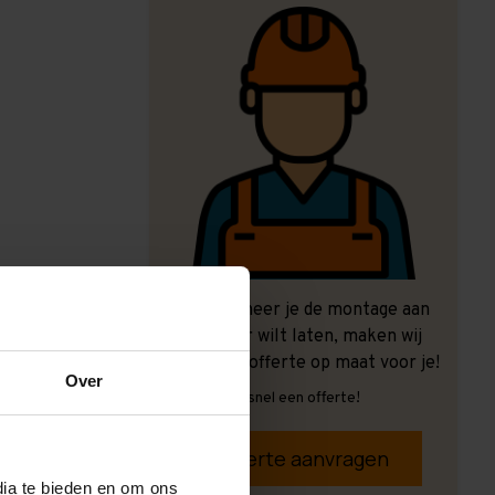
Ook wanneer je de montage aan
ons over wilt laten, maken wij
graag een offerte op maat voor je!
Over
Vrijblijvend, snel een offerte!
Offerte aanvragen
dia te bieden en om ons