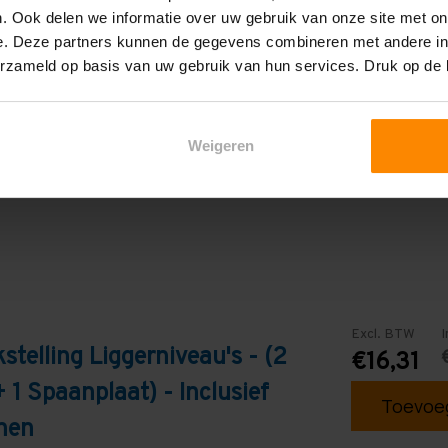
. Ook delen we informatie over uw gebruik van onze site met on
e. Deze partners kunnen de gegevens combineren met andere inf
erzameld op basis van uw gebruik van hun services. Druk op de
GVLN
Weigeren
Excl. BTW
I
stelling Liggerniveau's - (2
€16,31
+ 1 Spaanplaat) - Inclusief
Toevoeg
nen