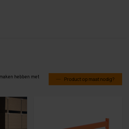
te maken hebben met
Product op maat nodig?