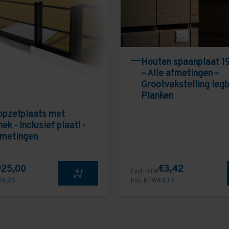
Houten spaanplaat 1
– Alle afmetingen –
Grootvakstelling leg
Planken
opzetplaats met
ek - Inclusief plaat! -
fmetingen
925,00
€3,42
Excl. BTW
119,25
Incl. BTW
€4,14