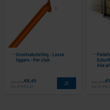
Grootvakstelling - Losse
Pallet
liggers - Per stuk
Schuifh
Alle a
€8,45
€
Excl. BTW
Excl. BTW
Incl. BTW
€10,22
Incl. BTW
€1.