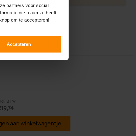
ze partners voor social
ormatie die u aan ze heeft
 knop om te accepteren!
Accepteren
ncl. BTW
€19,74
en aan winkelwagentje