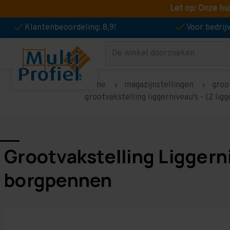
Let op: Onze hu
Klantenbeoordeling: 8,9!
Voor bedri
Zoeken
home
magazijnstellingen
groo
grootvakstelling liggerniveau's - (2 lig
Grootvakstelling Liggerniv
borgpennen