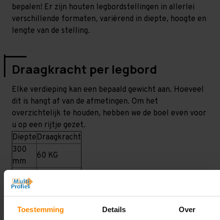
bepalen! Er zijn houten legbordstellingen in allerlei
verschillende formaten, variërend in diepte, hoogte en
lengte van de stelling.
Draagkracht per legbord
Elke verdieping kan een bepaald gewicht aan. Hoeveel
dit is hangt af van de afmetingen. Om het
overzichtelijk te houden, hebben we de boel even voor
u op een rijtje gezet.
Diepte
Draagkracht
300
60 KG
mm
400
80 KG
mm
500
100 KG
mm
Toestemming
Details
Over