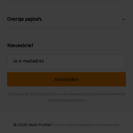
Over ons
Blog
Overige pagina's
Werken bij Multi Profiel
Gebruikte stellingen
Levering en afhalen
Mezzanine
Nieuwsbrief
Retouren en garantie
Verdiepingsvloeren
E-
mailadres
Referenties
Selfstorage
Veelgestelde vragen
Entresolvloer
Herroepen en Annuleren
Gebruikte entresolvloeren
Ontvang de laatste updates over nieuwe producten en komende
uitverkoopperiodes
Stellingen kopen
© 2026 Multi Profiel
Privacy beleid
Algemene voorwaarden