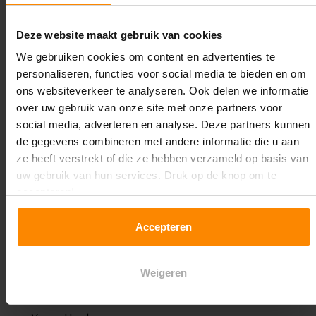
600
120 KG
mm
Deze website maakt gebruik van cookies
We gebruiken cookies om content en advertenties te
personaliseren, functies voor social media te bieden en om
ons websiteverkeer te analyseren. Ook delen we informatie
Specificaties
over uw gebruik van onze site met onze partners voor
social media, adverteren en analyse. Deze partners kunnen
de gegevens combineren met andere informatie die u aan
SKU:
ze heeft verstrekt of die ze hebben verzameld op basis van
HLS
uw gebruik van hun services. Druk op de knop om te
accepteren!
Netto breedte per plank:
97 cm
Accepteren
Dikte staanders:
3 cm
Weigeren
Materiaal: