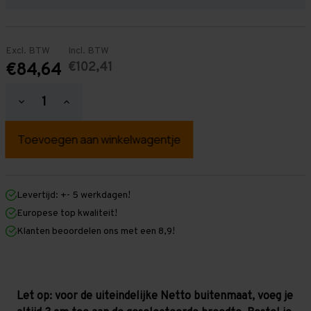
Excl. BTW
Incl. BTW
€102,41
€84,64
Hoeveelheid
Hoeveelheid
verlagen
verhogen
van
van
Houten
Houten
legbordstelling
legbordstelling
-
-
2.10
2.10
meter
meter
hoog
hoog
Levertijd: +- 5 werkdagen!
-
-
Europese top kwaliteit!
Zelf
Zelf
samenstellen
samenstellen
Klanten beoordelen ons met een 8,9!
Let op: voor de uiteindelijke Netto buitenmaat, voeg je