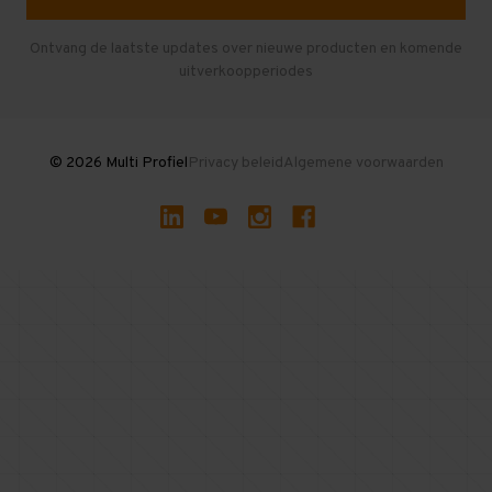
Entresolvloer
Herroepen en Annuleren
Gebruikte entresolvloeren
Ontvang de laatste updates over nieuwe producten en komende
uitverkoopperiodes
Stellingen kopen
© 2026 Multi Profiel
Privacy beleid
Algemene voorwaarden