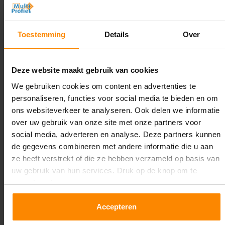
2.000 mm
Diepte:
Toestemming
Details
Over
1.100 mm
Lengte:
Deze website maakt gebruik van cookies
26.300 mm
We gebruiken cookies om content en advertenties te
personaliseren, functies voor social media te bieden en om
Liggerlengte:
ons websiteverkeer te analyseren. Ook delen we informatie
1.850 mm & 2.700 mm
over uw gebruik van onze site met onze partners voor
social media, adverteren en analyse. Deze partners kunnen
Aantal niveaus:
de gegevens combineren met andere informatie die u aan
4
ze heeft verstrekt of die ze hebben verzameld op basis van
uw gebruik van hun services. Druk op de knop om te
Kleur staanders:
accepteren!
Blauw
Draagkracht per liggerniveau:
Accepteren
2.650 kg (1.325 kg per pallet) & 2.700 mm is