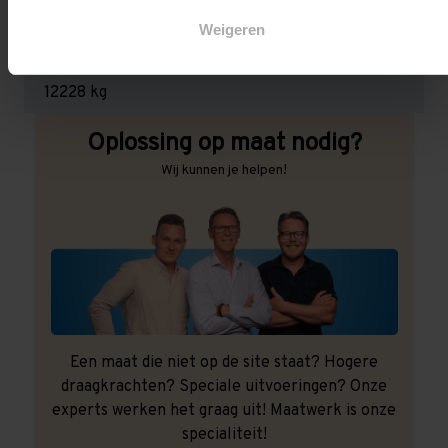
3.000 kg (1.000 kg per pallet)
Weigeren
Maximale jukbelasting:
12228 kg
Oplossing op maat nodig?
Wij kunnen je helpen!
Een maat die niet op de site staat? Hogere
draagkrachten? Speciale uitvoeringen? Onze
experts werken het graag uit! Maatwerk is onze
specialiteit!