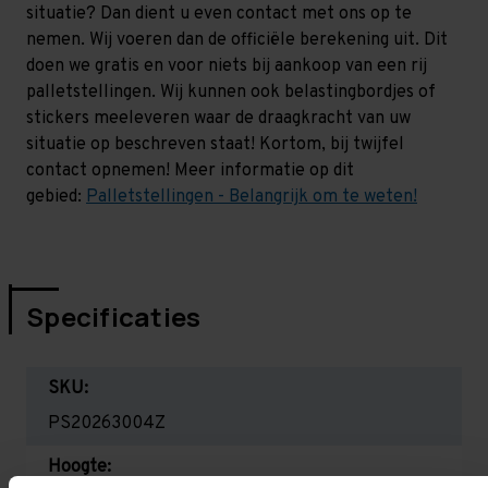
situatie? Dan dient u even contact met ons op te
nemen. Wij voeren dan de officiële berekening uit. Dit
doen we gratis en voor niets bij aankoop van een rij
palletstellingen. Wij kunnen ook belastingbordjes of
stickers meeleveren waar de draagkracht van uw
situatie op beschreven staat! Kortom, bij twijfel
contact opnemen! Meer informatie op dit
gebied:
Palletstellingen - Belangrijk om te weten!
Specificaties
SKU:
PS20263004Z
Hoogte: