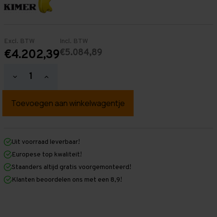
Excl. BTW
Incl. BTW
€5.084,89
€4.202,39
Hoeveelheid
Hoeveelheid
verlagen
verhogen
van
van
Palletstelling
Palletstelling
2.000
2.000
mm
mm
x
x
26.300
26.300
mm
mm
Uit voorraad leverbaar!
x
x
Europese top kwaliteit!
1.100
1.100
mm
mm
Staanders altijd gratis voorgemonteerd!
(HxLxD)
(HxLxD)
Klanten beoordelen ons met een 8,9!
-
-
4
4
Niveaus
Niveaus
-
-
Zwaar
Zwaar