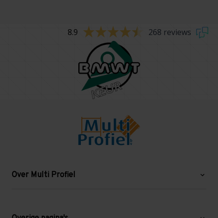
8.9
268 reviews
Over Multi Profiel
Over ons
Blog