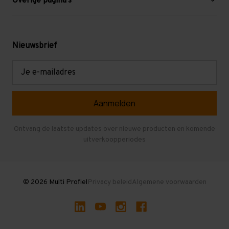
Overige pagina's
Werken bij Multi Profiel
Gebruikte stellingen
Levering en afhalen
Mezzanine
Nieuwsbrief
Retouren en garantie
Verdiepingsvloeren
E-
mailadres
Referenties
Selfstorage
Veelgestelde vragen
Entresolvloer
Herroepen en Annuleren
Gebruikte entresolvloeren
Ontvang de laatste updates over nieuwe producten en komende
uitverkoopperiodes
Stellingen kopen
© 2026 Multi Profiel
Privacy beleid
Algemene voorwaarden