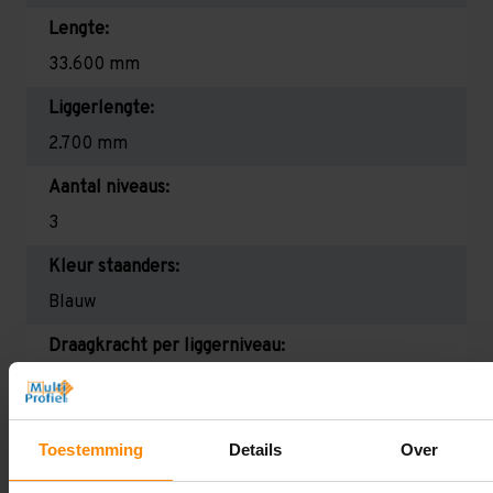
Lengte:
33.600 mm
Liggerlengte:
2.700 mm
Aantal niveaus:
3
Kleur staanders:
Blauw
Draagkracht per liggerniveau:
2.350 kg (780 kg per pallet)
Maximale jukbelasting:
Toestemming
Details
Over
9084 kg