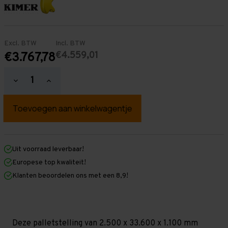
Excl. BTW
Incl. BTW
€4.559,01
€3.767,78
Hoeveelheid
Hoeveelheid
verlagen
verhogen
van
van
Palletstelling
Palletstelling
2.500
2.500
mm
mm
x
x
33.600
33.600
mm
mm
Uit voorraad leverbaar!
x
x
Europese top kwaliteit!
1.100
1.100
mm
mm
Klanten beoordelen ons met een 8,9!
(HxLxD)
(HxLxD)
-
-
3
3
Niveaus
Niveaus
-
-
Middel
Middel
Deze palletstelling van 2.500 x 33.600 x 1.100 mm