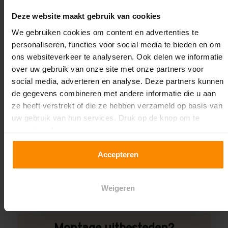
Oplossing op maat nodig?
Deze website maakt gebruik van cookies
Wij kunnen je helpen!
We gebruiken cookies om content en advertenties te
personaliseren, functies voor social media te bieden en om
ons websiteverkeer te analyseren. Ook delen we informatie
over uw gebruik van onze site met onze partners voor
social media, adverteren en analyse. Deze partners kunnen
de gegevens combineren met andere informatie die u aan
ze heeft verstrekt of die ze hebben verzameld op basis van
uw gebruik van hun services. Druk op de knop om te
Een maat die niet op de site staat? Hogere
accepteren!
draagkrachten? Speciale uitvoeringen? Onze
experts werken het graag uit! Maatwerk is onze
Accepteren
specialiteit!
Contact met specialist
Weigeren