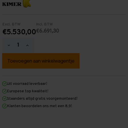
Excl. BTW
Incl. BTW
€6.691,30
€5.530,00
Hoeveelheid
Hoeveelheid
verlagen
verhogen
van
van
Palletstelling
Palletstelling
3.500
3.500
mm
mm
x
x
27.100
27.100
mm
mm
Uit voorraad leverbaar!
x
x
Europese top kwaliteit!
1.100
1.100
mm
mm
Staanders altijd gratis voorgemonteerd!
(HxLxD)
(HxLxD)
Klanten beoordelen ons met een 8,9!
-
-
5
5
Niveaus
Niveaus
-
-
Middel
Middel