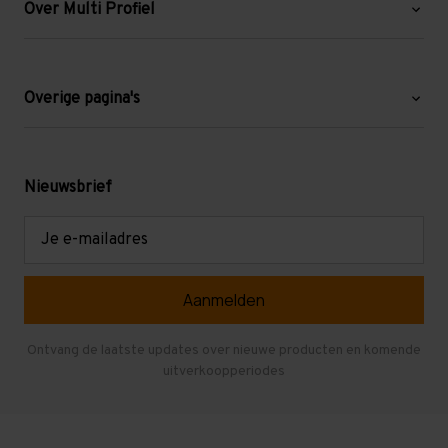
Over Multi Profiel
Over ons
Blog
Overige pagina's
Werken bij Multi Profiel
Gebruikte stellingen
Levering en afhalen
Mezzanine
Nieuwsbrief
Retouren en garantie
Verdiepingsvloeren
E-
mailadres
Referenties
Selfstorage
Veelgestelde vragen
Entresolvloer
Herroepen en Annuleren
Gebruikte entresolvloeren
Ontvang de laatste updates over nieuwe producten en komende
uitverkoopperiodes
Stellingen kopen