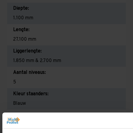
Diepte:
1.100 mm
Lengte:
27.100 mm
Liggerlengte:
1.850 mm & 2.700 mm
Aantal niveaus:
5
Kleur staanders:
Blauw
Draagkracht per liggerniveau:
2.650 kg (1.325 kg per pallet) & 2.700 mm is
2.350 kg (780 kg per pallet)