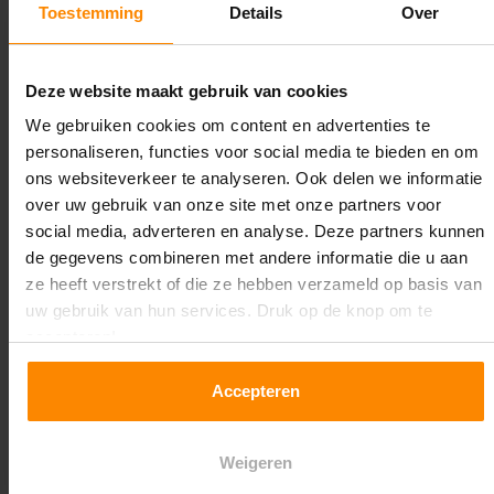
Toestemming
Details
Over
Maximale jukbelasting:
12344 kg
Deze website maakt gebruik van cookies
Oplossing op maat nodig?
We gebruiken cookies om content en advertenties te
personaliseren, functies voor social media te bieden en om
Wij kunnen je helpen!
ons websiteverkeer te analyseren. Ook delen we informatie
over uw gebruik van onze site met onze partners voor
social media, adverteren en analyse. Deze partners kunnen
de gegevens combineren met andere informatie die u aan
ze heeft verstrekt of die ze hebben verzameld op basis van
uw gebruik van hun services. Druk op de knop om te
accepteren!
Een maat die niet op de site staat? Hogere
Accepteren
draagkrachten? Speciale uitvoeringen? Onze
experts werken het graag uit! Maatwerk is onze
specialiteit!
Weigeren