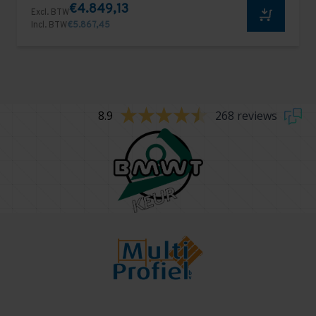
€4.849,13
Excl. BTW
Incl. BTW
€5.867,45
8.9
268 reviews