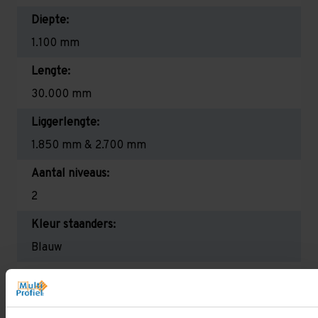
Diepte:
1.100 mm
Lengte:
30.000 mm
Liggerlengte:
1.850 mm & 2.700 mm
Aantal niveaus:
2
Kleur staanders:
Blauw
Draagkracht per liggerniveau:
2.650 kg (1.325 kg per pallet) & 2.700 mm is
2.350 kg (780 kg per pallet)