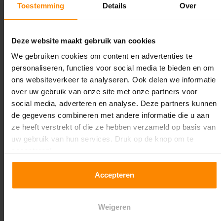
Toestemming
Details
Over
Maximale jukbelasting:
7741 kg
Deze website maakt gebruik van cookies
Oplossing op maat nodig?
We gebruiken cookies om content en advertenties te
personaliseren, functies voor social media te bieden en om
Wij kunnen je helpen!
ons websiteverkeer te analyseren. Ook delen we informatie
over uw gebruik van onze site met onze partners voor
social media, adverteren en analyse. Deze partners kunnen
de gegevens combineren met andere informatie die u aan
ze heeft verstrekt of die ze hebben verzameld op basis van
uw gebruik van hun services. Druk op de knop om te
accepteren!
Een maat die niet op de site staat? Hogere
Accepteren
draagkrachten? Speciale uitvoeringen? Onze
experts werken het graag uit! Maatwerk is onze
specialiteit!
Weigeren