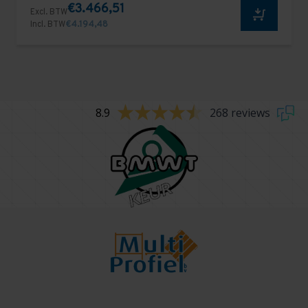
€3.466,51
Excl. BTW
Incl. BTW
€4.194,48
8.9
268 reviews