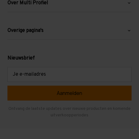
Over Multi Profiel
Over ons
Blog
Overige pagina's
Werken bij Multi Profiel
Gebruikte stellingen
Levering en afhalen
Mezzanine
Nieuwsbrief
Retouren en garantie
Verdiepingsvloeren
E-
mailadres
Referenties
Selfstorage
Veelgestelde vragen
Entresolvloer
Herroepen en Annuleren
Gebruikte entresolvloeren
Ontvang de laatste updates over nieuwe producten en komende
uitverkoopperiodes
Stellingen kopen