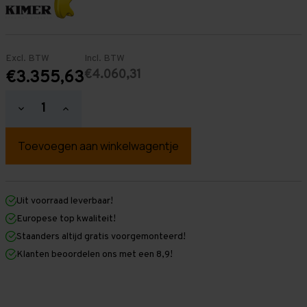
Excl. BTW
Incl. BTW
€4.060,31
€3.355,63
Hoeveelheid
Hoeveelheid
verlagen
verhogen
van
van
Palletstelling
Palletstelling
4.000
4.000
mm
mm
x
x
30.000
30.000
mm
mm
Uit voorraad leverbaar!
x
x
Europese top kwaliteit!
1.100
1.100
mm
mm
Staanders altijd gratis voorgemonteerd!
(HxLxD)
(HxLxD)
Klanten beoordelen ons met een 8,9!
-
-
2
2
Niveaus
Niveaus
-
-
Middel
Middel