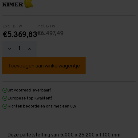
Excl. BTW
Incl. BTW
€6.497,49
€5.369,83
Hoeveelheid
Hoeveelheid
verlagen
verhogen
van
van
Palletstelling
Palletstelling
5.000
5.000
mm
mm
x
x
25.200
25.200
mm
mm
Uit voorraad leverbaar!
x
x
Europese top kwaliteit!
1.100
1.100
mm
mm
Klanten beoordelen ons met een 8,9!
(HxLxD)
(HxLxD)
-
-
4
4
Niveaus
Niveaus
-
-
Zwaar
Zwaar
Deze palletstelling van 5.000 x 25.200 x 1.100 mm