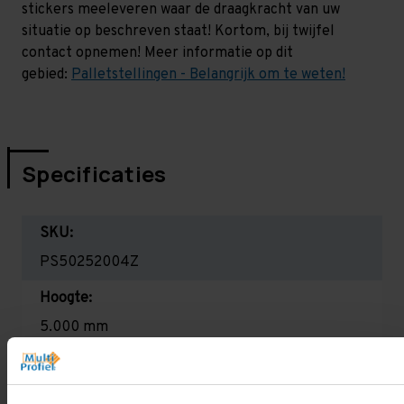
stickers meeleveren waar de draagkracht van uw
situatie op beschreven staat! Kortom, bij twijfel
contact opnemen! Meer informatie op dit
gebied:
Palletstellingen - Belangrijk om te weten!
Specificaties
SKU:
PS50252004Z
Hoogte:
5.000 mm
Diepte:
1.100 mm