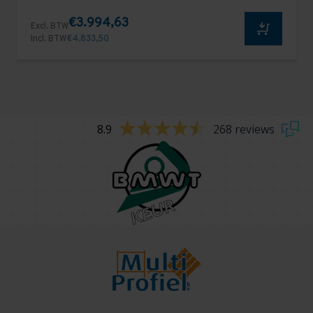
€3.994,63
Excl. BTW
Incl. BTW
€4.833,50
8.9
268 reviews