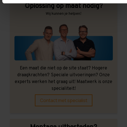
Oplossing op maat nodig?
Wij kunnen je helpen!
Een maat die niet op de site staat? Hogere
draagkrachten? Speciale uitvoeringen? Onze
experts werken het graag uit! Maatwerk is onze
specialiteit!
Contact met specialist