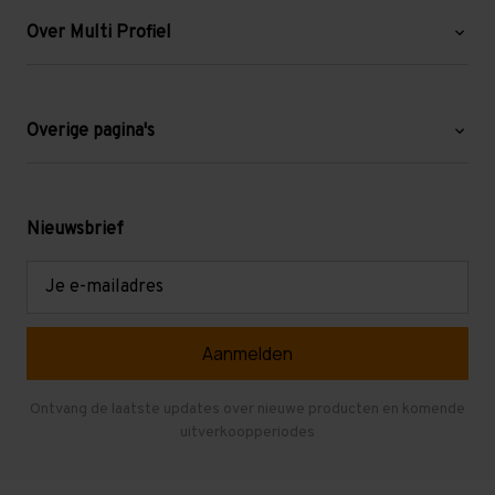
Over Multi Profiel
Over ons
Blog
Overige pagina's
Werken bij Multi Profiel
Gebruikte stellingen
Levering en afhalen
Mezzanine
Nieuwsbrief
Retouren en garantie
Verdiepingsvloeren
E-
mailadres
Referenties
Selfstorage
Veelgestelde vragen
Entresolvloer
Herroepen en Annuleren
Gebruikte entresolvloeren
Ontvang de laatste updates over nieuwe producten en komende
uitverkoopperiodes
Stellingen kopen