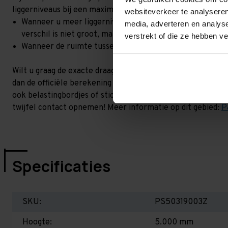
liggerniveaus bij een maximale hoogteverschil. Goed om t
websiteverkeer te analyseren
Wanneer u meer liggerniveaus toevoegt, kan het zijn dat 
media, adverteren en analys
verschil is niet groot, maar wel het beste om dit te lat
verstrekt of die ze hebben v
Wanneer de ruimte tussen de liggerniveaus kleiner is dan
Wilt u graag de exacte draagkracht weten in uw situatie? 
dan de officiële berekening uit. Dit doen we gratis en voor 
ook belastingbordjes of stickers meeleveren waar de draag
twijfel contact opnemen! Meer informatie op dit gebied:
P
Specificaties
SKU:
PS50319003Z
Hoogte:
5.000 mm