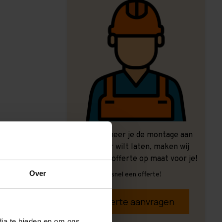
Ook wanneer je de montage aan
ons over wilt laten, maken wij
graag een offerte op maat voor je!
Over
Vrijblijvend, snel een offerte!
Offerte aanvragen
dia te bieden en om ons