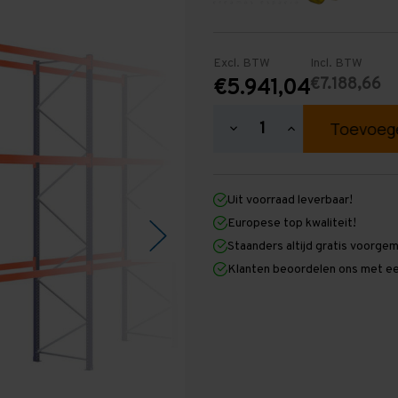
Excl. BTW
Incl. BTW
€7.188,66
€5.941,04
Hoeveelheid
Hoeveelheid
verlagen
verhogen
van
van
Palletstelling
Palletstelling
5.000
5.000
Uit voorraad leverbaar!
mm
mm
x
x
Europese top kwaliteit!
31.900
31.900
Staanders altijd gratis voorge
mm
mm
x
x
Klanten beoordelen ons met ee
1.100
1.100
mm
mm
(HxLxD)
(HxLxD)
-
-
3
3
Niveaus
Niveaus
-
-
Zwaar
Zwaar
-
-