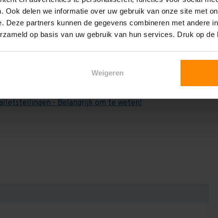
e weten:
. Ook delen we informatie over uw gebruik van onze site met on
het draagvermogen per liggerniveau iets lager uit valt. Dit
e. Deze partners kunnen de gegevens combineren met andere inf
en berekenen!
erzameld op basis van uw gebruik van hun services. Druk op de
 2,25 meter, valt de draagkracht juist iets hoger uit.
Dan dient u even contact met ons op te nemen. Wij voeren
Weigeren
niets bij aankoop van een rij palletstellingen. Wij kunnen
kracht van uw situatie op beschreven staat! Kortom, bij
alletstellingen - Belangrijk om te weten!