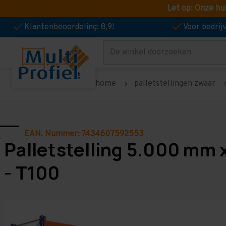
Let op: Onze hu
Klantenbeoordeling: 8,9!
Voor bedri
Zoeken
home
palletstellingen zwaar
EAN. Nummer: 7434607592553
Palletstelling 5.000 mm 
- T100