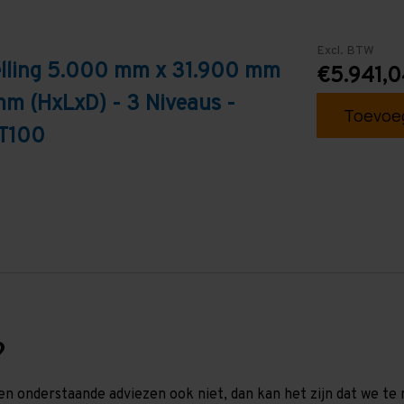
Excl. BTW
telling 5.000 mm x 31.900 mm
€5.941,0
mm (HxLxD) - 3 Niveaus -
Toevoeg
 T100
?
en onderstaande adviezen ook niet, dan kan het zijn dat we 