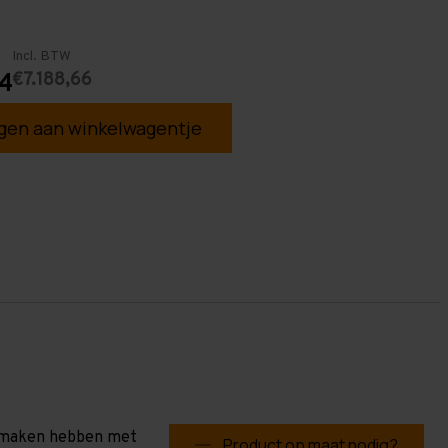
Incl. BTW
€7.188,66
4
en aan winkelwagentje
te maken hebben met
Product op maat nodig?