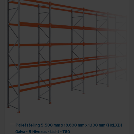
Palletstelling 5.500 mm x 18.800 mm x 1.100 mm (HxLXD)
Galva - 5 Niveaus - Licht - T80