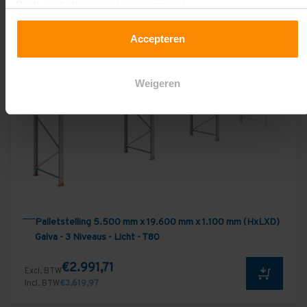
Druk op de knop om te accepteren!
Accepteren
Weigeren
Palletstelling 5.500 mm x 19.600 mm x 1.100 mm (HxLXD)
Galva - 3 Niveaus - Licht - T80
€2.991,71
Excl. BTW
Incl. BTW
€3.619,97