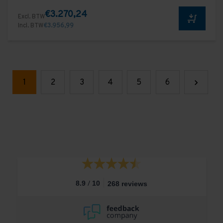
€3.270,24
Excl. BTW
Incl. BTW
€3.956,99
1
2
3
4
5
6
/
8.9
10
268 reviews