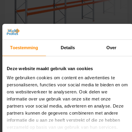
Toestemming
Details
Over
Palletstelling 5.500 mm x 19.600 mm x 1.100 mm (HxLXD)
Galva - 4 Niveaus - Licht - T80
Deze website maakt gebruik van cookies
€3.435,98
Excl. BTW
We gebruiken cookies om content en advertenties te
Incl. BTW
€4.157,54
personaliseren, functies voor social media te bieden en om
ons websiteverkeer te analyseren. Ook delen we
informatie over uw gebruik van onze site met onze
partners voor social media, adverteren en analyse. Deze
partners kunnen de gegevens combineren met andere
informatie die u aan ze heeft verstrekt of die ze hebben
verzameld op basis van uw gebruik van hun services.