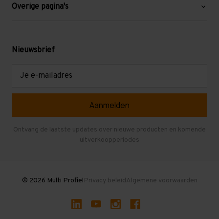
Blog
Overige pagina's
Werken bij Multi Profiel
Gebruikte stellingen
Levering en afhalen
Mezzanine
Nieuwsbrief
Retouren en garantie
Verdiepingsvloeren
E-
mailadres
Referenties
Selfstorage
Veelgestelde vragen
Entresolvloer
Herroepen en Annuleren
Gebruikte entresolvloeren
Ontvang de laatste updates over nieuwe producten en komende
uitverkoopperiodes
Stellingen kopen
© 2026 Multi Profiel
Privacy beleid
Algemene voorwaarden