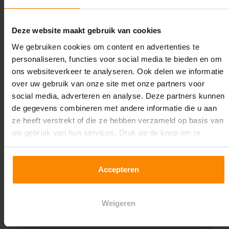
525H2D400
Deze website maakt gebruik van cookies
Oplossing op maat nodig?
We gebruiken cookies om content en advertenties te
Wij kunnen je helpen!
personaliseren, functies voor social media te bieden en om
ons websiteverkeer te analyseren. Ook delen we informatie
over uw gebruik van onze site met onze partners voor
social media, adverteren en analyse. Deze partners kunnen
de gegevens combineren met andere informatie die u aan
ze heeft verstrekt of die ze hebben verzameld op basis van
uw gebruik van hun services. Druk op de knop om te
accepteren!
Een maat die niet op de site staat? Hogere
draagkrachten? Speciale uitvoeringen? Onze
Accepteren
experts werken het graag uit! Maatwerk is onze
specialiteit!
Weigeren
Contact met specialist