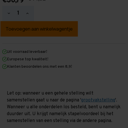
€36,79
Hoeveelheid
Hoeveelheid
verlagen
verhogen
van
van
Grootvakstelling
Grootvakstelling
-
-
Losse
Losse
staanders
staanders
-
-
Alle
Alle
Uit voorraad leverbaar!
afmetingen
afmetingen
Europese top kwaliteit!
-
-
Voorgemonteerd!
Voorgemonteerd!
Klanten beoordelen ons met een 8,9!
Let op: wanneer u een gehele stelling wilt
samenstellen gaat u naar de pagina '
grootvakstelling
'.
Wanneer u alle onderdelen los besteld, bent u namelijk
duurder uit. U krijgt namelijk stapelvoordeel bij het
samenstellen van een stelling via de andere pagina.