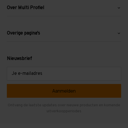
Over Multi Profiel
Over ons
Blog
Overige pagina's
Werken bij Multi Profiel
Gebruikte stellingen
Levering en afhalen
Mezzanine
Nieuwsbrief
Retouren en garantie
Verdiepingsvloeren
E-
mailadres
Referenties
Selfstorage
Veelgestelde vragen
Entresolvloer
Herroepen en Annuleren
Gebruikte entresolvloeren
Ontvang de laatste updates over nieuwe producten en komende
uitverkoopperiodes
Stellingen kopen