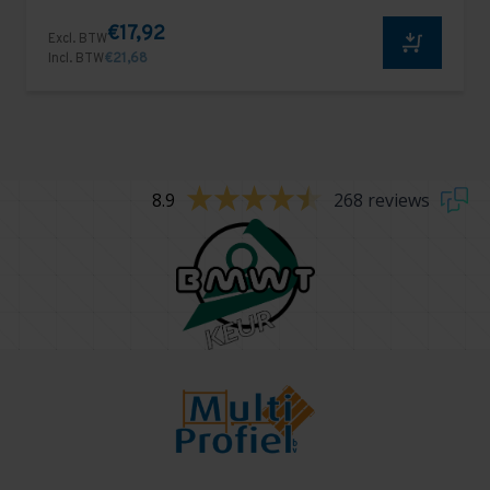
€17,92
Excl. BTW
Incl. BTW
€21,68
8.9
268 reviews