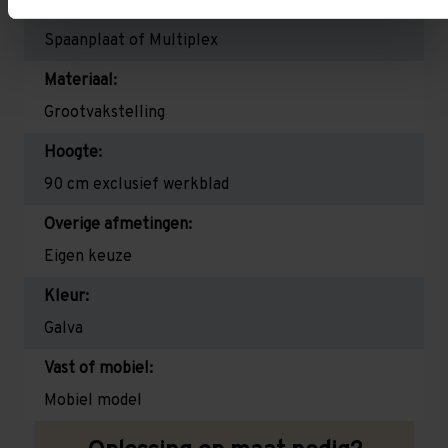
Werkblad:
Spaanplaat of Multiplex
Materiaal:
Grootvakstelling
Hoogte:
90 cm exclusief werkblad
Overige afmetingen:
Eigen keuze
Kleur:
Galva
Vast of mobiel:
Mobiel model