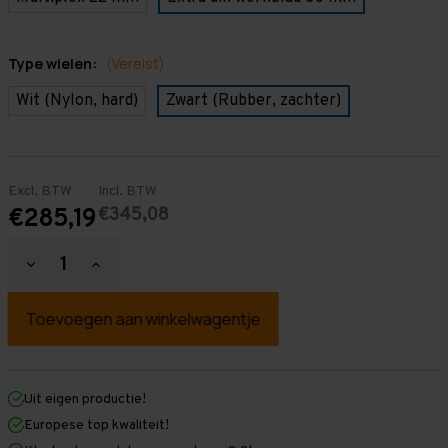
Type wielen:
(Vereist)
Wit (Nylon, hard)
Zwart (Rubber, zachter)
Excl. BTW
Incl. BTW
€345,08
€285,19
Hoeveelheid
Hoeveelheid
verlagen
verhogen
van
van
Verrijdbare
Verrijdbare
Werkbank
Werkbank
&
&
Inpaktafel
Inpaktafel
mobiel
mobiel
-
-
Uit eigen productie!
GALVA
GALVA
Europese top kwaliteit!
-
-