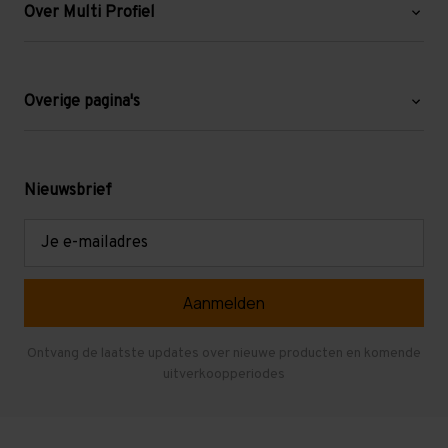
Over Multi Profiel
Over ons
Blog
Overige pagina's
Werken bij Multi Profiel
Gebruikte stellingen
Levering en afhalen
Mezzanine
Nieuwsbrief
Retouren en garantie
Verdiepingsvloeren
E-
mailadres
Referenties
Selfstorage
Veelgestelde vragen
Entresolvloer
Herroepen en Annuleren
Gebruikte entresolvloeren
Ontvang de laatste updates over nieuwe producten en komende
uitverkoopperiodes
Stellingen kopen