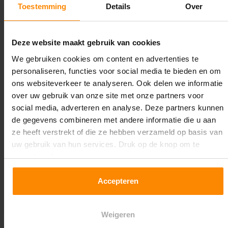
Toestemming
Details
Over
Werkbank wielen kiezen
De laatste keuze die je dient te maken bij het
Deze website maakt gebruik van cookies
samenstellen van je werkbank is de keuze voor wielen.
Je kan kiezen uit de zwarte, rubberen wielen en nylon
We gebruiken cookies om content en advertenties te
witte wielen. De rubberen wielen zijn geschikter voor
personaliseren, functies voor social media te bieden en om
ruimtes met ruwe ondergronden zoals klinkers. De
ons websiteverkeer te analyseren. Ook delen we informatie
witte nylon wielen zijn echter sterker en rollen
over uw gebruik van onze site met onze partners voor
makkelijker met zwaar gewicht. Bij zware belading
social media, adverteren en analyse. Deze partners kunnen
adviseren wij eigenlijk altijd het gebruik van de witte
de gegevens combineren met andere informatie die u aan
variant. De wielen zijn altijd voorzien van remfunctie
ze heeft verstrekt of die ze hebben verzameld op basis van
en kunnen volledig rondraaien.
uw gebruik van hun services. Druk op de knop om te
accepteren!
Accepteren
Specificaties
Weigeren