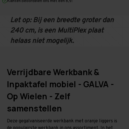
Op
Op
Klanten beoordelen ons met een 8,9!
Wielen
Wielen
-
-
Zelf
Zelf
samenstellen
samenstellen
Let op: Bij een breedte groter dan
-
-
Werktafel
Werktafel
240 cm, is een MultiPlex plaat
helaas niet mogelijk.
Verrijdbare Werkbank &
Inpaktafel mobiel - GALVA -
Op Wielen - Zelf
samenstellen
Deze gegalvaniseerde werkbank met oranje liggers is
de populairste werkbank in ons assortiment. In het