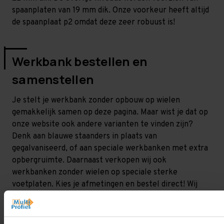
spaanplaten van 19 mm dik. Onze voorkeur heeft altijd
de spaanplaat p2 omdat deze zeer robuust is!
Werkbank bestellen en
samenstellen
Je stelt je werkbank zonder opbouw op wielen
gemakkelijk samen op deze pagina. Maar wist je dat op
onze website ook andere varianten te vinden zijn?
Denk aan blauwe staanders in plaats van
gegalvaniseerd, of aan speciale werkbanken met extra
opbergruimte. Daarnaast verkopen wij ook
werkbanken zonder wielen op speciale sterke
voetplaten. Kies je afmetingen en bestel direct! Wij
leveren werkbanken in heel Nederland en België.