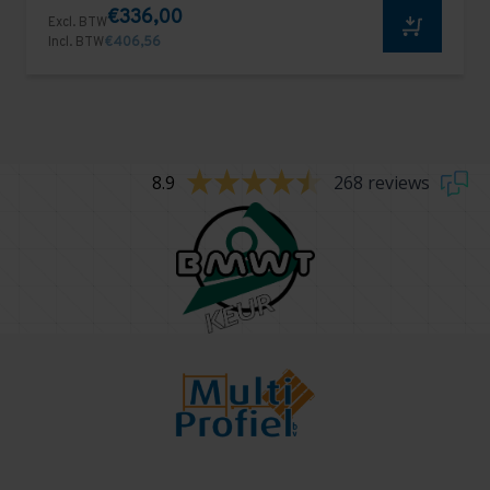
€336,00
Excl. BTW
Incl. BTW
€406,56
8.9
268 reviews