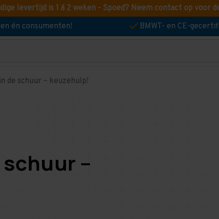
idige levertijd is 1 á 2 weken - Spoed? Neem contact op voor d
jven én consumenten!
BMWT- en CE-gecertif
 in de schuur – keuzehulp!
e schuur –