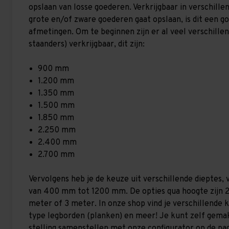
opslaan van losse goederen. Verkrijgbaar in verschil
grote en/of zware goederen gaat opslaan, is dit een goe
afmetingen.
Om te beginnen zijn er al veel verschille
staanders) verkrijgbaar, dit zijn:
900 mm
1.200 mm
1.350 mm
1.500 mm
1.850 mm
2.250 mm
2.400 mm
2.700 mm
Vervolgens heb je de keuze uit verschillende dieptes, 
van 400 mm tot 1200 mm. De opties qua hoogte zijn 2
meter of 3 meter. In onze shop vind je verschillende 
type legborden (planken) en meer! Je kunt zelf gema
stelling samenstellen met onze configurator op de pag