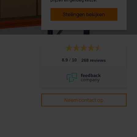
prijzen en genoeg keuze!
Stellingen bekijken
/
8.9
10
268 reviews
Neem contact op