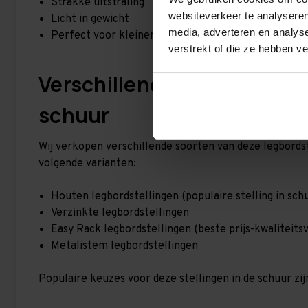
Strakke uitstraling
websiteverkeer te analyseren
Licht in gewicht
media, adverteren en analys
Perfect voor kleinere goederen!
verstrekt of die ze hebben v
Verschillende soorten legb
schuur
Wij verkopen verschillende soorten van deze legbordst
volgende varianten:
Houten legbordstellingen (populaire stelling in sch
Verzinkte legbordstellingen
Easy Rack legbordstellingen (beste prijs-kwaliteits
Metalistem legbordstellingen
Populaire keuzes voor deze stellingen in de schuur zij