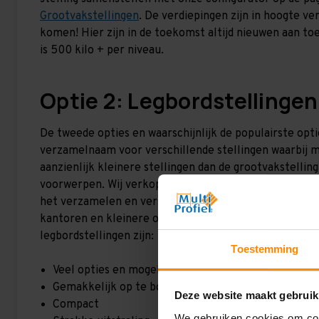
Grootvakstellingen
. De verdiepingen zijn in hoogte ve
komen! Hier zijn in de toekomst altijd nieuwen aan toe
is 500 kilo + per niveau.
Optie 2: Legbordstellingen
De tweede opties en waarschijnlijk de populairste optie
verzamelnaam voor verschillende stellingen waarbij m
aanzienlijk kleinere stellingen dan de grootvakstellin
voorwerpen. Wij verkopen deze stellingen vooral voor 
het verzamelen en versturen van bestellingen. Verder 
kantoren en kleinere opslaglocaties. Maar dus ook vee
legbordstellingen zijn:
Toestemming
Veel opties en mogelijkheden
Gemakkelijk op te bouwen en eventueel weer af t
Deze website maakt gebruik
Compact
We gebruiken cookies om cont