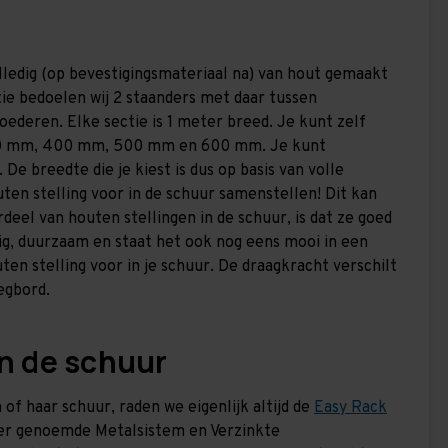
olledig (op bevestigingsmateriaal na) van hout gemaakt
ctie bedoelen wij 2 staanders met daar tussen
goederen. Elke sectie is 1 meter breed. Je kunt zelf
300 mm, 400 mm, 500 mm en 600 mm. Je kunt
e breedte die je kiest is dus op basis van volle
ten stelling voor in de schuur samenstellen! Dit kan
rdeel van houten stellingen in de schuur, is dat ze goed
vig, duurzaam en staat het ook nog eens mooi in een
en stelling voor in je schuur. De draagkracht verschilt
egbord.
in de schuur
 of haar schuur, raden we eigenlijk altijd de
Easy Rack
der genoemde Metalsistem en Verzinkte