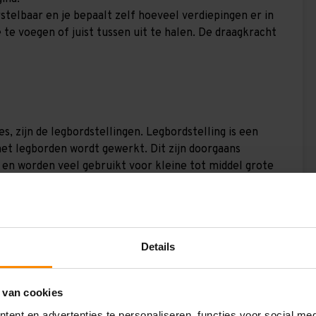
rstelbaar en je bepaalt zelf hoeveel verdiepingen er in
 te voegen of juist tussen uit te halen. De draagkracht
s, zijn de legbordstellingen. Legbordstelling is een
et legborden wordt gewerkt. Dit zijn doorgaans
g en worden veel gebruikt voor kleine tot middel grote
bedrijven die ze gebruiken in een groot magazijn voor
worden de stellingen veel gebruikt in winkels,
l in de schuur! De grootste voordelen van
Details
e bouwen
 van cookies
ent en advertenties te personaliseren, functies voor social me