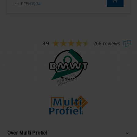
Incl. BTW
€19,74
8.9
268 reviews
Over Multi Profiel