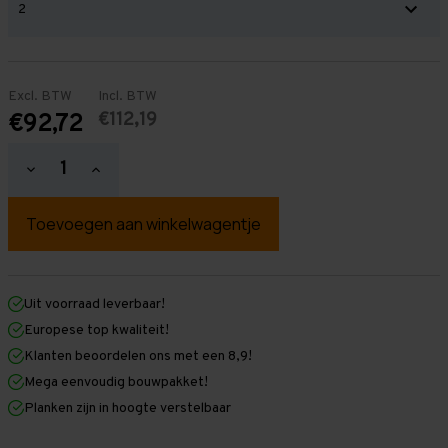
Excl. BTW
Incl. BTW
€112,19
€92,72
Hoeveelheid
Hoeveelheid
verlagen
verhogen
van
van
Grote
Grote
stellingkast
stellingkast
van
van
Grootvakstelling
Grootvakstelling
-
-
Alle
Alle
Uit voorraad leverbaar!
maten
maten
Europese top kwaliteit!
-
-
Verstelbare
Verstelbare
Klanten beoordelen ons met een 8,9!
planken
planken
Mega eenvoudig bouwpakket!
Planken zijn in hoogte verstelbaar