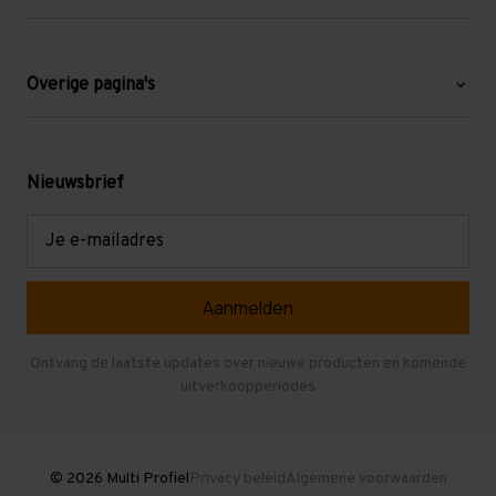
Over ons
Blog
Overige pagina's
Werken bij Multi Profiel
Gebruikte stellingen
Levering en afhalen
Mezzanine
Nieuwsbrief
Retouren en garantie
Verdiepingsvloeren
E-
mailadres
Referenties
Selfstorage
Veelgestelde vragen
Entresolvloer
Herroepen en Annuleren
Gebruikte entresolvloeren
Ontvang de laatste updates over nieuwe producten en komende
uitverkoopperiodes
Stellingen kopen
© 2026 Multi Profiel
Privacy beleid
Algemene voorwaarden