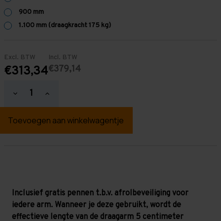
900 mm
1.100 mm (draagkracht 175 kg)
Excl. BTW
Incl. BTW
€379,14
€313,34
Hoeveelheid
Hoeveelheid
verlagen
verhogen
van
van
Draagarmstelling
Draagarmstelling
3.000
3.000
mm
mm
hoog
hoog
-
-
Dubbel
Dubbel
-
-
Licht
Licht
(250kg
(250kg
per
per
Inclusief gratis pennen t.b.v. afrolbeveiliging voor
arm)
arm)
iedere arm. Wanneer je deze gebruikt, wordt de
-
-
Zelf
Zelf
effectieve lengte van de draagarm 5 centimeter