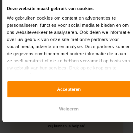
mogelijk bij ons in Assen! Kom je ergens niet helemaal
Deze website maakt gebruik van cookies
uit? Advies en antwoorden op je vragen zijn altijd gratis
bij Multi Profiel! Dat is het voordeel van bestellen bij
We gebruiken cookies om content en advertenties te
ons bedrijf, we helpen iedere klant graag individueel
personaliseren, functies voor social media te bieden en om
met hun problemen.
ons websiteverkeer te analyseren. Ook delen we informatie
over uw gebruik van onze site met onze partners voor
Eventueel kun je ook losse armen mee bestellen voor
social media, adverteren en analyse. Deze partners kunnen
het uitbreiden van een opstelling.
de gegevens combineren met andere informatie die u aan
ze heeft verstrekt of die ze hebben verzameld op basis van
uw gebruik van hun services. Druk op de knop om te
accepteren!
Download hier de montagehandleiding!
Accepteren
Weigeren
Oplossing op maat nodig?
Wij kunnen je helpen!