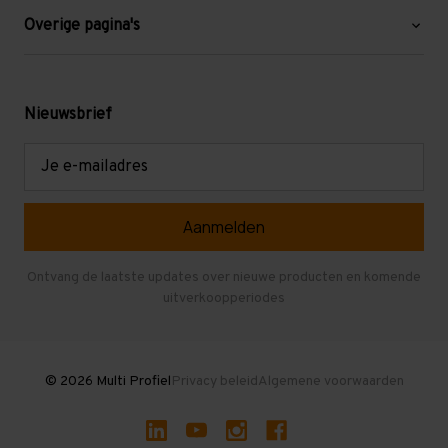
Blog
Overige pagina's
Werken bij Multi Profiel
Gebruikte stellingen
Levering en afhalen
Mezzanine
Nieuwsbrief
Retouren en garantie
Verdiepingsvloeren
E-
mailadres
Referenties
Selfstorage
Veelgestelde vragen
Entresolvloer
Herroepen en Annuleren
Gebruikte entresolvloeren
Ontvang de laatste updates over nieuwe producten en komende
uitverkoopperiodes
Stellingen kopen
© 2026 Multi Profiel
Privacy beleid
Algemene voorwaarden