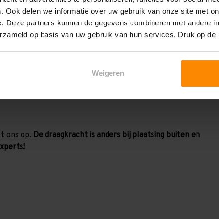
agarmstelling
. Ook delen we informatie over uw gebruik van onze site met on
e. Deze partners kunnen de gegevens combineren met andere inf
t. De draagkracht van de draagarmen is:
erzameld op basis van uw gebruik van hun services. Druk op de
Weigeren
r zijde van de dubbele stelling, kan elke staander het
et ons op.
De draagkracht is anders bij plaatsing buiten en
xperts!