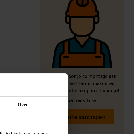
Ook wanneer je de montage aan
ons over wilt laten, maken wij
graag een offerte op maat voor je!
Vrijblijvend, snel een offerte!
Over
Offerte aanvragen
dia te bieden en om ons