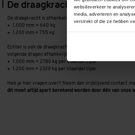
De draagkracht van jouw dra
websiteverkeer te analyseren
media, adverteren en analys
De draagkracht is afhankelijk van de armlengte die je kies
verstrekt of die ze hebben v
1.000 mm = 640 kg
1.200 mm = 755 kg
Echter is ook de draagkracht van de staander belangrijk. Pe
volgende dragen afhankelijk van de liggerlengte
1.000 mm = 2780 kg per staanderzijde
1.200 mm = 2320 kg per staanderzijde
Heb je hier vragen over? Neem dan vrijblijvend contact m
dit moet altijd apart berekend worden door één van onze e