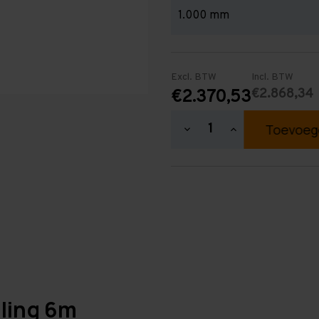
Excl. BTW
Incl. BTW
€2.868,34
€2.370,53
Hoeveelheid
Hoeveelheid
verlagen
verhogen
van
van
Draagarmstelling
Draagarmstellin
6.000
6.000
mm
mm
hoog
hoog
-
-
Dubbel
Dubbel
-
-
Zwaar
Zwaar
-
-
Binnen
Binnen
&
&
Buiten
Buiten
ling 6m
-
-
Samenstellen
Samenstellen