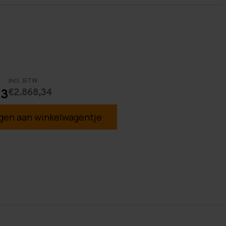
Incl. BTW
€2.868,34
53
en aan winkelwagentje