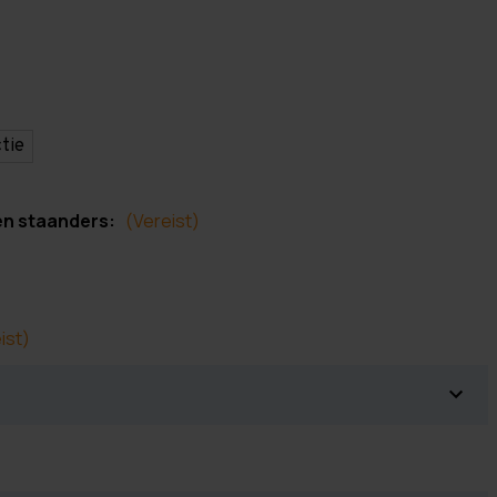
tie
en staanders:
(Vereist)
ist)