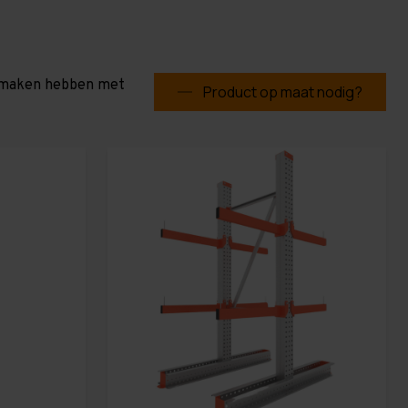
te maken hebben met
Product op maat nodig?