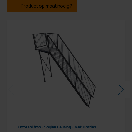
Product op maat nodig?
Entresol trap - Spijlen Leuning - Met Bordes