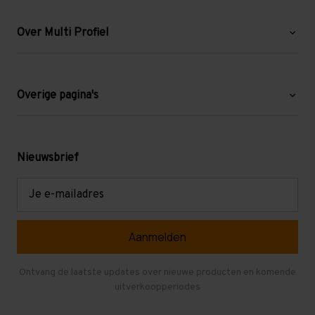
Over Multi Profiel
Over ons
Blog
Overige pagina's
Werken bij Multi Profiel
Gebruikte stellingen
Levering en afhalen
Mezzanine
Nieuwsbrief
Retouren en garantie
Verdiepingsvloeren
E-
mailadres
Referenties
Selfstorage
Veelgestelde vragen
Entresolvloer
Herroepen en Annuleren
Gebruikte entresolvloeren
Ontvang de laatste updates over nieuwe producten en komende
uitverkoopperiodes
Stellingen kopen