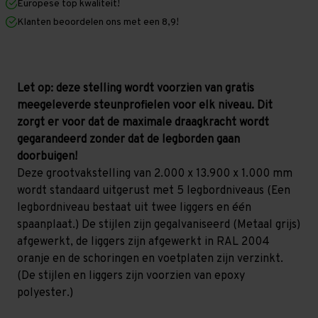
Europese top kwaliteit!
1.000
1.000
mm
mm
Klanten beoordelen ons met een 8,9!
(HxLxD)
(HxLxD)
-
-
5
5
niveaus
niveaus
GALVA
GALVA
(Liggers:
(Liggers:
Let op: deze stelling wordt voorzien van gratis
2.250
2.250
meegeleverde steunprofielen voor elk niveau. Dit
mm)
mm)
zorgt er voor dat de maximale draagkracht wordt
gegarandeerd zonder dat de legborden gaan
doorbuigen!
Deze grootvakstelling van 2.000 x 13.900 x 1.000 mm
wordt standaard uitgerust met 5 legbordniveaus (Een
legbordniveau bestaat uit twee liggers en één
spaanplaat.) De stijlen zijn gegalvaniseerd (Metaal grijs)
afgewerkt, de liggers zijn afgewerkt in RAL 2004
oranje en de schoringen en voetplaten zijn verzinkt.
(De stijlen en liggers zijn voorzien van epoxy
polyester.)