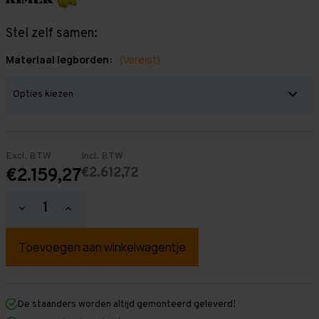
Stel zelf samen:
Materiaal legborden:
(Vereist)
Excl. BTW
Incl. BTW
€2.612,72
€2.159,27
Hoeveelheid
Hoeveelheid
verlagen
verhogen
van
van
Grootvakstelling
Grootvakstelling
2.000
2.000
mm
mm
x
x
13.900
13.900
mm
mm
De staanders worden altijd gemonteerd geleverd!
x
x