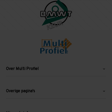
Over Multi Profiel
Over ons
Blog
Overige pagina's
Werken bij Multi Profiel
Gebruikte stellingen
Levering en afhalen