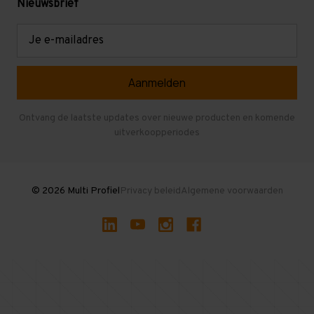
Mezzanine
Nieuwsbrief
Retouren en garantie
Verdiepingsvloeren
E-
mailadres
Referenties
Selfstorage
Veelgestelde vragen
Entresolvloer
Herroepen en Annuleren
Gebruikte entresolvloeren
Ontvang de laatste updates over nieuwe producten en komende
uitverkoopperiodes
Stellingen kopen
© 2026 Multi Profiel
Privacy beleid
Algemene voorwaarden