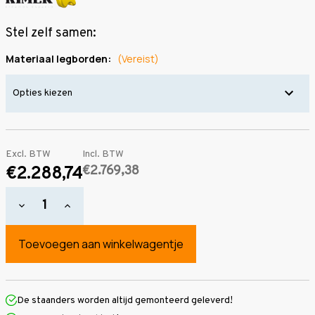
Stel zelf samen:
Materiaal legborden:
(Vereist)
Excl. BTW
Incl. BTW
€2.769,38
€2.288,74
Hoeveelheid
Hoeveelheid
verlagen
verhogen
van
van
Grootvakstelling
Grootvakstelling
2.000
2.000
mm
mm
x
x
19.100
19.100
mm
mm
De staanders worden altijd gemonteerd geleverd!
x
x