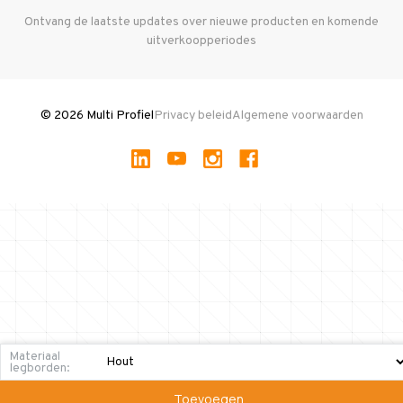
Herroepen en Annuleren
Gebruikte entresolvloeren
Ontvang de laatste updates over nieuwe producten en komende
uitverkoopperiodes
Stellingen kopen
© 2026 Multi Profiel
Privacy beleid
Algemene voorwaarden
Materiaal
legborden:
Toevoegen