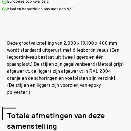
Europese top kwaliteit!
400
400
mm
mm
Klanten beoordelen ons met een 8,9!
(HxLxD)
(HxLxD)
-
-
6
6
niveaus
niveaus
GALVA
GALVA
Deze grootvakstelling van 2.000 x 19.100 x 400 mm
wordt standaard uitgerust met 6 legbordniveaus (Een
legbordniveau bestaat uit twee liggers en één
spaanplaat.) De stijlen zijn gegalvaniseerd (Metaal grijs)
afgewerkt, de liggers zijn afgewerkt in RAL 2004
oranje en de schoringen en voetplaten zijn verzinkt.
(De stijlen en liggers zijn voorzien van epoxy
polyester.)
Totale afmetingen van deze
samenstelling