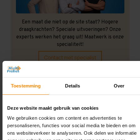
Een maat die niet op de site staat? Hogere
draagkrachten? Speciale uitvoeringen? Onze
experts werken het graag uit! Maatwerk is onze
specialiteit!
Contact met specialist
Montage uitbesteden?
Toestemming
Details
Over
Laat ons het doen!
Deze website maakt gebruik van cookies
We gebruiken cookies om content en advertenties te
personaliseren, functies voor social media te bieden en om
ons websiteverkeer te analyseren. Ook delen we informatie