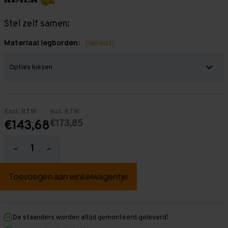
Stel zelf samen:
Materiaal legborden:
(Vereist)
Excl. BTW
Incl. BTW
€173,85
€143,68
Hoeveelheid
Hoeveelheid
verlagen
verhogen
van
van
Grootvakstelling
Grootvakstelling
2.500
2.500
mm
mm
x
x
1.500
1.500
mm
mm
De staanders worden altijd gemonteerd geleverd!
x
x