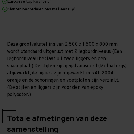
Europese top kwaliteit!
800
800
mm
mm
Klanten beoordelen ons met een 8,9!
(HxLxD)
(HxLxD)
-
-
2
2
niveaus
niveaus
GALVA
GALVA
Deze grootvakstelling van 2.500 x 1.500 x 800 mm
wordt standaard uitgerust met 2 legbordniveaus (Een
legbordniveau bestaat uit twee liggers en één
spaanplaat.) De stijlen zijn gegalvaniseerd (Metaal grijs)
afgewerkt, de liggers zijn afgewerkt in RAL 2004
oranje en de schoringen en voetplaten zijn verzinkt.
(De stijlen en liggers zijn voorzien van epoxy
polyester.)
Totale afmetingen van deze
samenstelling