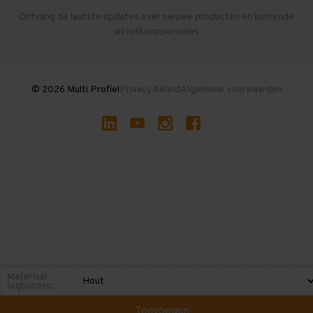
Herroepen en Annuleren
Gebruikte entresolvloeren
Ontvang de laatste updates over nieuwe producten en komende
uitverkoopperiodes
Stellingen kopen
© 2026 Multi Profiel
Privacy beleid
Algemene voorwaarden
Materiaal
legborden:
Toevoegen